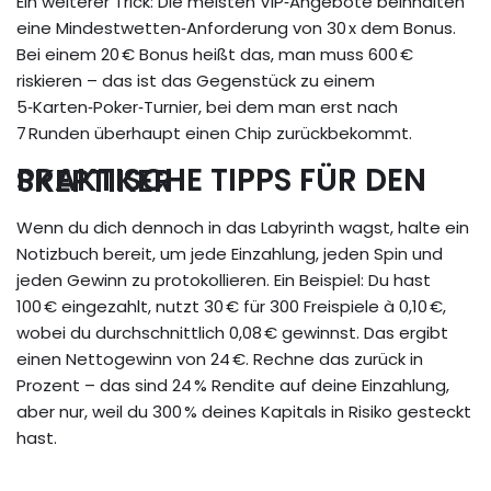
Ein weiterer Trick: Die meisten VIP‑Angebote beinhalten
eine Mindestwetten‑Anforderung von 30 x dem Bonus.
Bei einem 20 € Bonus heißt das, man muss 600 €
riskieren – das ist das Gegenstück zu einem
5‑Karten‑Poker‑Turnier, bei dem man erst nach
7 Runden überhaupt einen Chip zurückbekommt.
PRAKTISCHE TIPPS FÜR DEN SKEPTIKER
Wenn du dich dennoch in das Labyrinth wagst, halte ein
Notizbuch bereit, um jede Einzahlung, jeden Spin und
jeden Gewinn zu protokollieren. Ein Beispiel: Du hast
100 € eingezahlt, nutzt 30 € für 300 Freispiele à 0,10 €,
wobei du durchschnittlich 0,08 € gewinnst. Das ergibt
einen Nettogewinn von 24 €. Rechne das zurück in
Prozent – das sind 24 % Rendite auf deine Einzahlung,
aber nur, weil du 300 % deines Kapitals in Risiko gesteckt
hast.