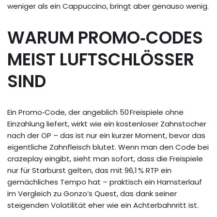
weniger als ein Cappuccino, bringt aber genauso wenig.
WARUM PROMO‑CODES
MEIST LUFTSCHLÖSSER
SIND
Ein Promo‑Code, der angeblich 50 Freispiele ohne
Einzahlung liefert, wirkt wie ein kostenloser Zahnstocher
nach der OP – das ist nur ein kurzer Moment, bevor das
eigentliche Zahnfleisch blutet. Wenn man den Code bei
crazeplay eingibt, sieht man sofort, dass die Freispiele
nur für Starburst gelten, das mit 96,1 % RTP ein
gemächliches Tempo hat – praktisch ein Hamsterlauf
im Vergleich zu Gonzo’s Quest, das dank seiner
steigenden Volatilität eher wie ein Achterbahnritt ist.