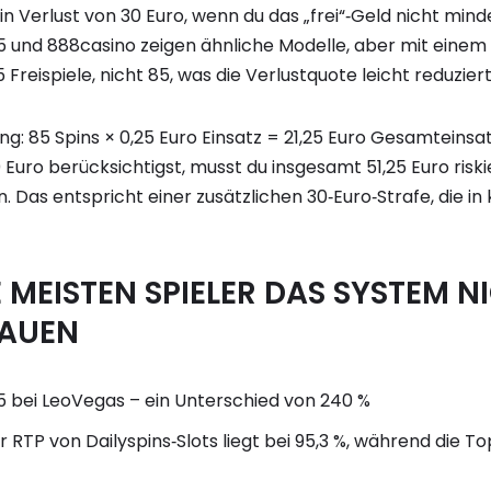
ein Verlust von 30 Euro, wenn du das „frei“‑Geld nicht min
5 und 888casino zeigen ähnliche Modelle, aber mit einem 
Freispiele, nicht 85, was die Verlustquote leicht reduziert
g: 85 Spins × 0,25 Euro Einsatz = 21,25 Euro Gesamteinsa
Euro berücksichtigst, musst du insgesamt 51,25 Euro riski
n. Das entspricht einer zusätzlichen 30‑Euro‑Strafe, die 
MEISTEN SPIELER DAS SYSTEM N
AUEN
 25 bei LeoVegas – ein Unterschied von 240 %
 RTP von Dailyspins‑Slots liegt bei 95,3 %, während die To