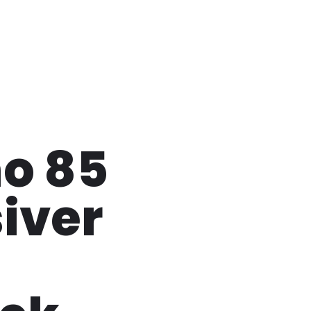
no 85
siver