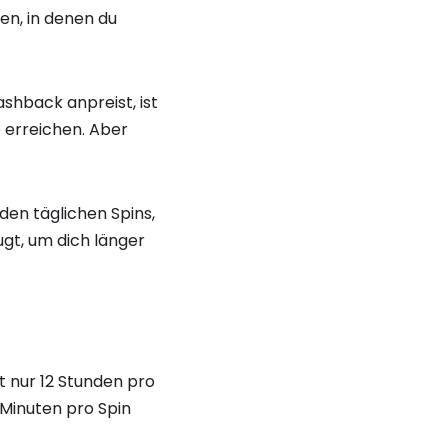
den, in denen du
ashback anpreist, ist
e erreichen. Aber
 den täglichen Spins,
gt, um dich länger
tt nur 12 Stunden pro
 Minuten pro Spin