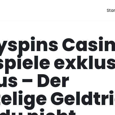
Star
yspins Casi
spiele exklu
s – Der
telige Geldtr