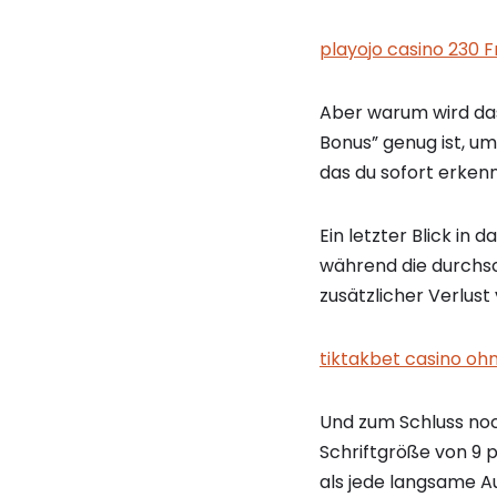
playojo casino 230 F
Aber warum wird das
Bonus” genug ist, um 
das du sofort erkenn
Ein letzter Blick in 
während die durchsc
zusätzlicher Verlust
tiktakbet casino oh
Und zum Schluss noch 
Schriftgröße von 9 p
als jede langsame A