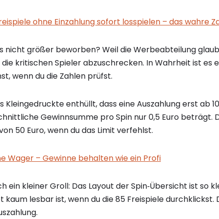
reispiele ohne Einzahlung sofort losspielen – das wahre 
 nicht größer beworben? Weil die Werbeabteilung glaubt,
die kritischen Spieler abzuschrecken. In Wahrheit ist es ei
st, wenn du die Zahlen prüfst.
das Kleingedruckte enthüllt, dass eine Auszahlung erst ab 10
hnittliche Gewinnsumme pro Spin nur 0,5 Euro beträgt. Da
 von 50 Euro, wenn du das Limit verfehlst.
ne Wager – Gewinne behalten wie ein Profi
ein kleiner Groll: Das Layout der Spin‑Übersicht ist so kle
t kaum lesbar ist, wenn du die 85 Freispiele durchklickst. 
uszahlung.