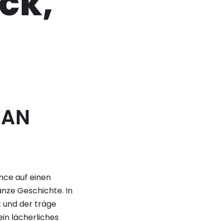
ick,
 AN
ance auf einen
anze Geschichte. In
 und der träge
in lächerliches