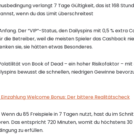
nusbedingung verlangt 7 Tage Gültigkeit, das ist 168 Stun
annst, wenn du das Limit überschreitest
 Anfang. Der “VIP”-Status, den Dailyspins mit 0,5 % extra C
für die Betreiber, weil die meisten Spieler das Cashback ni
, denken sie, sie hätten etwas Besonderes.
olatilität von Book of Dead – ein hoher Risikofaktor – mit
lyspins bewusst die schnellen, niedrigen Gewinne bevorzu
 Einzahlung Welcome Bonus: Der bittere Realitätscheck
: Wenn du 85 Freispiele in 7 Tagen nutzt, hast du im Schni
ieren. Das entspricht 720 Minuten, womit du höchstens 30
ingung zu erfüllen.