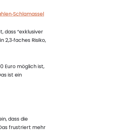
Zahlen‑Schlamassel
 dass “exklusiver
n 2,3‑faches Risiko,
0 Euro möglich ist,
s ist ein
in, dass die
Das frustriert mehr