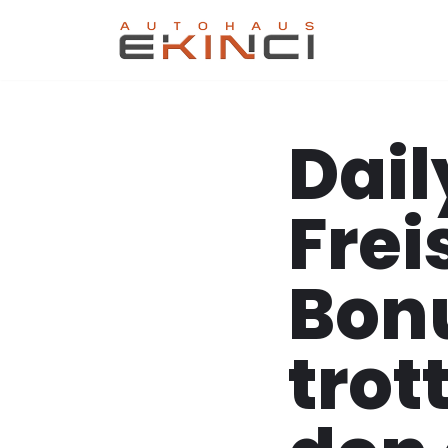
Zum
Inhalt
springen
Dail
Frei
Bonu
trot