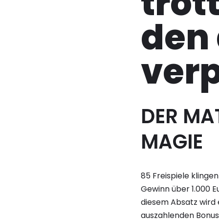
trot
den 
verp
DER MA
MAGIE
85 Freispiele klinge
Gewinn über 1.000 Eu
diesem Absatz wird 
auszahlenden Bonuslo