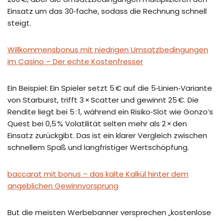
Einsatz um das 30‑fache, sodass die Rechnung schnell
steigt.
Willkommensbonus mit niedrigen Umsatzbedingungen
im Casino – Der echte Kostenfresser
Ein Beispiel: Ein Spieler setzt 5 € auf die 5‑Linien‑Variante
von Starburst, trifft 3 × Scatter und gewinnt 25 €. Die
Rendite liegt bei 5 : 1, während ein Risiko‑Slot wie Gonzo’s
Quest bei 0,5 % Volatilität selten mehr als 2 × den
Einsatz zurückgibt. Das ist ein klarer Vergleich zwischen
schnellem Spaß und langfristiger Wertschöpfung.
baccarat mit bonus – das kalte Kalkül hinter dem
angeblichen Gewinnvorsprung
But die meisten Werbebanner versprechen „kostenlose