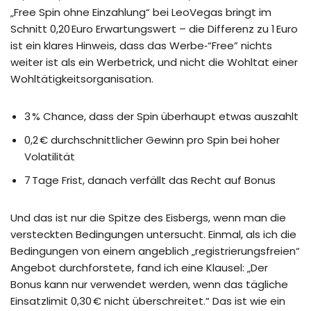
„Free Spin ohne Einzahlung“ bei LeoVegas bringt im
Schnitt 0,20 Euro Erwartungswert – die Differenz zu 1 Euro
ist ein klares Hinweis, dass das Werbe‑“Free” nichts
weiter ist als ein Werbetrick, und nicht die Wohltat einer
Wohltätigkeitsorganisation.
3 % Chance, dass der Spin überhaupt etwas auszahlt
0,2 € durchschnittlicher Gewinn pro Spin bei hoher
Volatilität
7 Tage Frist, danach verfällt das Recht auf Bonus
Und das ist nur die Spitze des Eisbergs, wenn man die
versteckten Bedingungen untersucht. Einmal, als ich die
Bedingungen von einem angeblich „registrierungsfreien“
Angebot durchforstete, fand ich eine Klausel: „Der
Bonus kann nur verwendet werden, wenn das tägliche
Einsatzlimit 0,30 € nicht überschreitet.“ Das ist wie ein