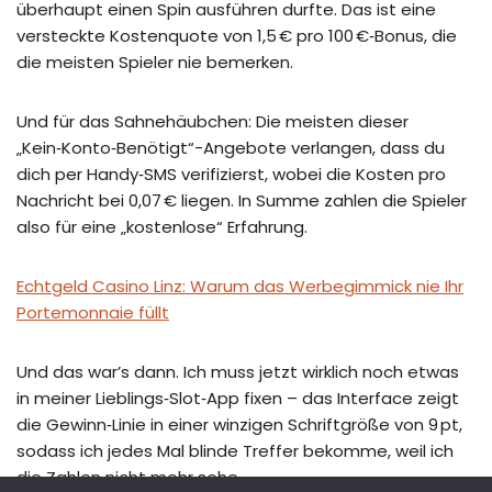
überhaupt einen Spin ausführen durfte. Das ist eine
versteckte Kostenquote von 1,5 € pro 100 €‑Bonus, die
die meisten Spieler nie bemerken.
Und für das Sahnehäubchen: Die meisten dieser
„Kein‑Konto‑Benötigt“-Angebote verlangen, dass du
dich per Handy‑SMS verifizierst, wobei die Kosten pro
Nachricht bei 0,07 € liegen. In Summe zahlen die Spieler
also für eine „kostenlose“ Erfahrung.
Echtgeld Casino Linz: Warum das Werbegimmick nie Ihr
Portemonnaie füllt
Und das war’s dann. Ich muss jetzt wirklich noch etwas
in meiner Lieblings‑Slot‑App fixen – das Interface zeigt
die Gewinn‑Linie in einer winzigen Schriftgröße von 9 pt,
sodass ich jedes Mal blinde Treffer bekomme, weil ich
die Zahlen nicht mehr sehe.