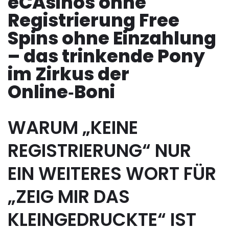
eCAsinos ohne
Registrierung Free
Spins ohne Einzahlung
– das trinkende Pony
im Zirkus der
Online‑Boni
WARUM „KEINE
REGISTRIERUNG“ NUR
EIN WEITERES WORT FÜR
„ZEIG MIR DAS
KLEINGEDRUCKTE“ IST