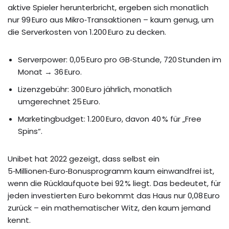
aktive Spieler herunterbricht, ergeben sich monatlich
nur 99 Euro aus Mikro‑Transaktionen – kaum genug, um
die Serverkosten von 1.200 Euro zu decken.
Serverpower: 0,05 Euro pro GB‑Stunde, 720 Stunden im
Monat → 36 Euro.
Lizenzgebühr: 300 Euro jährlich, monatlich
umgerechnet 25 Euro.
Marketingbudget: 1.200 Euro, davon 40 % für „Free
Spins“.
Unibet hat 2022 gezeigt, dass selbst ein
5‑Millionen‑Euro‑Bonusprogramm kaum einwandfrei ist,
wenn die Rücklaufquote bei 92 % liegt. Das bedeutet, für
jeden investierten Euro bekommt das Haus nur 0,08 Euro
zurück – ein mathematischer Witz, den kaum jemand
kennt.