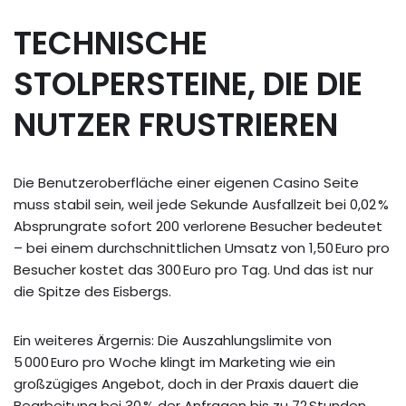
TECHNISCHE
STOLPERSTEINE, DIE DIE
NUTZER FRUSTRIEREN
Die Benutzeroberfläche einer eigenen Casino Seite
muss stabil sein, weil jede Sekunde Ausfallzeit bei 0,02 %
Absprungrate sofort 200 verlorene Besucher bedeutet
– bei einem durchschnittlichen Umsatz von 1,50 Euro pro
Besucher kostet das 300 Euro pro Tag. Und das ist nur
die Spitze des Eisbergs.
Ein weiteres Ärgernis: Die Auszahlungslimite von
5 000 Euro pro Woche klingt im Marketing wie ein
großzügiges Angebot, doch in der Praxis dauert die
Bearbeitung bei 30 % der Anfragen bis zu 72 Stunden.