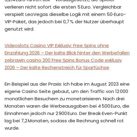
verlieren nicht sofort die ersten 5 Euro. Vergleichbar
verspielt LeoVegas dieselbe Logik mit einem 50‑Euro-
VIP‑Paket, das jedoch bei 0,7 % der Nutzer überhaupt
genutzt wird.
Videoslots Casino VIP Exklusiv: Free Spins ohne
Einzahlung 2026 – Der kalte Blick hinter den Werbefallen
zebrawin casino 200 Free Spins Bonus Code exklusiv
2026 – Der kalte Rechenstreich für Sparfüchse
Ein Beispiel aus der Praxis: Ich habe im August 2023 eine
eigene Casino Seite gebaut, um den Traffic von 12 000
monatlichen Besuchern zu monetarisieren. Nach drei
Monaten waren die Werbeausgaben bei 4 500 Euro, die
Einnahmen jedoch nur 2 900 Euro. Der Break‑Even-Punkt
lag bei 7,2 Monaten, sodass die Rechnung schnell rot
wurde.