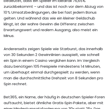
bedeutet, dass ein Spieler im Idealfall 76,65 €
zurückbekommt – und das ist noch vor dem Abzug von
10 % Umsatzbedingungen, die bei fast jedem Bonus
gelten. Und während das wie ein kleiner Geldschub
klingt, ist der wahre Gewinn die Differenz zwischen
Erwartungswert und realem Ausgang, also meist ein
Minus.
Andererseits zeigen Spiele wie Starburst, das innerhalb
von 30 Sekunden 2 Gewinnlinien ausspielt, wie schnell
ein Spin in einem Casino verglühen kann. Im Vergleich
dazu benötigen 105 Freispiele mindestens 14 Minuten,
um überhaupt einmal durchgespielt zu werden, wenn
man die durchschnittliche Drehzeit von 8 Sekunden pro
Spin rechnet.
Bet365, ein Name, der häufig in deutschen Spieler‑Foren
auftaucht, bietet ähnliche Gratis‑Spin‑Pakete, aber mit
einer Mindestumsatzforderung von 30x statt 25x. Das