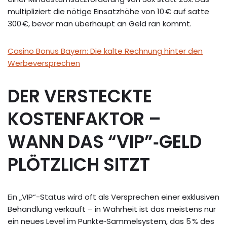
multipliziert die nötige Einsatzhöhe von 10 € auf satte
300 €, bevor man überhaupt an Geld ran kommt.
Casino Bonus Bayern: Die kalte Rechnung hinter den
Werbeversprechen
DER VERSTECKTE
KOSTENFAKTOR –
WANN DAS “VIP”‑GELD
PLÖTZLICH SITZT
Ein „VIP“-Status wird oft als Versprechen einer exklusiven
Behandlung verkauft – in Wahrheit ist das meistens nur
ein neues Level im Punkte‑Sammelsystem, das 5 % des