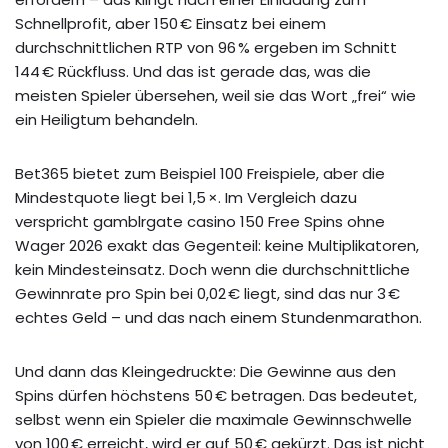
Schnellprofit, aber 150 € Einsatz bei einem
durchschnittlichen RTP von 96 % ergeben im Schnitt
144 € Rückfluss. Und das ist gerade das, was die
meisten Spieler übersehen, weil sie das Wort „frei“ wie
ein Heiligtum behandeln.
Bet365 bietet zum Beispiel 100 Freispiele, aber die
Mindestquote liegt bei 1,5 ×. Im Vergleich dazu
verspricht gamblrgate casino 150 Free Spins ohne
Wager 2026 exakt das Gegenteil: keine Multiplikatoren,
kein Mindesteinsatz. Doch wenn die durchschnittliche
Gewinnrate pro Spin bei 0,02 € liegt, sind das nur 3 €
echtes Geld – und das nach einem Stundenmarathon.
Und dann das Kleingedruckte: Die Gewinne aus den
Spins dürfen höchstens 50 € betragen. Das bedeutet,
selbst wenn ein Spieler die maximale Gewinnschwelle
von 100 € erreicht, wird er auf 50 € gekürzt. Das ist nicht