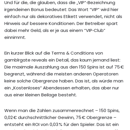
Und für die, die glauben, dass die „VIP“‑Bezeichnung
irgendeinen Bonus bedeutet: Das Wort “VIP” wird hier
einfach nur als dekoratives Etikett verwendet, nicht als
Hinweis auf bessere Konditionen. Der Betreiber spart
dabei mehr Geld, als er je aus einem “VIP‑Club”
einnimmt.
Ein kurzer Blick auf die Terms & Conditions von
gamblrgate reveals ein Detail, das kaum jemand liest:
Die maximale Auszahlung aus den 150 Spins ist auf 75 €
begrenzt, während die meisten anderen Operatoren
keine solche Obergrenze haben. Das ist, als würde man
ein „Kostenloses“ Abendessen erhalten, das aber nur
aus einer kleinen Beilage besteht.
Wenn man die Zahlen zusammenrechnet – 150 Spins,
0,02 € durchschnittlicher Gewinn, 75 € Obergrenze –
entsteht ein ROI von 0,03 % für den Spieler. Das ist ein