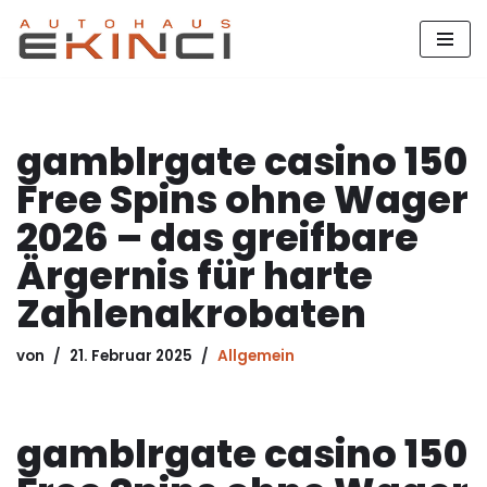
Zum
Inhalt
springen
gamblrgate casino 150
Free Spins ohne Wager
2026 – das greifbare
Ärgernis für harte
Zahlenakrobaten
von
21. Februar 2025
Allgemein
gamblrgate casino 150