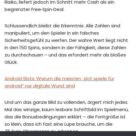
Risiko, liefert jedoch im Schnitt mehr Cash als ein
begrenzter Free‑Spin‑Deal.
Schlussendlich bleibt die Erkenntnis: Alle Zahlen sind
manipuliert, um den Spieler in ein falsches
Sicherheitsgefühl zu werfen. Der wahre Wert liegt nicht
in den 150 Spins, sondern in der Fähigkeit, diese Zahlen
zu durchschauen – und das erfordert mehr als bloßes
Glück.
Android Slots: Warum die meisten „slot spiele für
android“ nur digitale Wurst sind
Und um das ganze Bild zu vollenden, ärgert mich jedes
Mal das winzige, kaum lesbare Schriftbild im Spielmenü,
das die Bonusbedingungen erklärt – die Fontgröße ist
so klein, dass ich fast eine Lupe brauche, um die
75‑Euro‑Obergrenze zu erkennen.