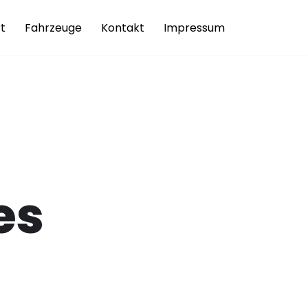
t
Fahrzeuge
Kontakt
Impressum
es