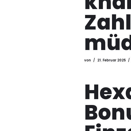
knal
Zahl
müd
von
21. Februar 2025
Hex
Bon