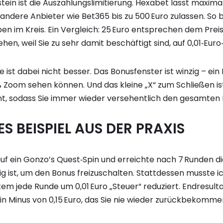
stein ist die Auszahlungslimitierung. Hexabet lässt maxima
ndere Anbieter wie Bet365 bis zu 500 Euro zulassen. So b
ben im Kreis. Ein Vergleich: 25 Euro entsprechen dem Preis 
e sehen, weil Sie zu sehr damit beschäftigt sind, auf 0,01‑Eu
 ist dabei nicht besser. Das Bonusfenster ist winzig – ein 
% Zoom sehen können. Und das kleine „X“ zum Schließen ist
nt, sodass Sie immer wieder versehentlich den gesamten 
S BEISPIEL AUS DER PRAXIS
 auf ein Gonzo’s Quest‑Spin und erreichte nach 7 Runden di
ig ist, um den Bonus freizuschalten. Stattdessen musste 
tem jede Runde um 0,01 Euro „Steuer“ reduziert. Endresultat
in Minus von 0,15 Euro, das Sie nie wieder zurückbekomme