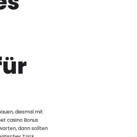
es
für
hauen, diesmal mit
bet casino Bonus
warten, dann sollten
atischer Trick.