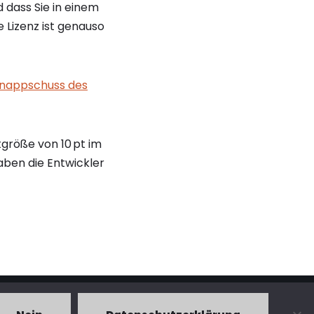
d dass Sie in einem
e Lizenz ist genauso
chnappschuss des
tgröße von 10 pt im
aben die Entwickler
Fahrzeuge
Kontakt
Impressum