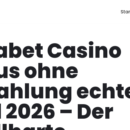
Star
abet Casino
us ohne
ahlung echt
 2026 – Der