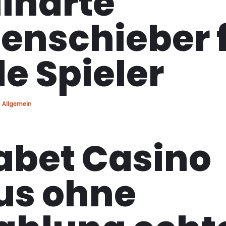
lharte
enschieber 
e Spieler
Allgemein
abet Casino
us ohne