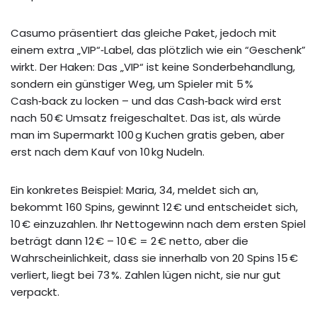
Casumo präsentiert das gleiche Paket, jedoch mit
einem extra „VIP“‑Label, das plötzlich wie ein “Geschenk”
wirkt. Der Haken: Das „VIP“ ist keine Sonderbehandlung,
sondern ein günstiger Weg, um Spieler mit 5 %
Cash‑back zu locken – und das Cash‑back wird erst
nach 50 € Umsatz freigeschaltet. Das ist, als würde
man im Supermarkt 100 g Kuchen gratis geben, aber
erst nach dem Kauf von 10 kg Nudeln.
Ein konkretes Beispiel: Maria, 34, meldet sich an,
bekommt 160 Spins, gewinnt 12 € und entscheidet sich,
10 € einzuzahlen. Ihr Nettogewinn nach dem ersten Spiel
beträgt dann 12 € – 10 € = 2 € netto, aber die
Wahrscheinlichkeit, dass sie innerhalb von 20 Spins 15 €
verliert, liegt bei 73 %. Zahlen lügen nicht, sie nur gut
verpackt.