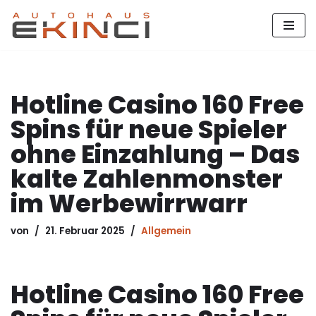
Zum
Inhalt
springen
Hotline Casino 160 Free
Spins für neue Spieler
ohne Einzahlung – Das
kalte Zahlenmonster
im Werbewirrwarr
von
21. Februar 2025
Allgemein
Hotline Casino 160 Free