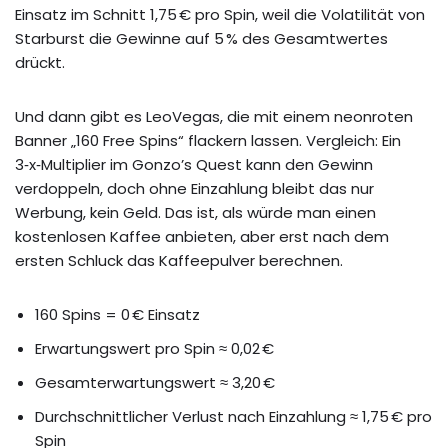
Einsatz im Schnitt 1,75 € pro Spin, weil die Volatilität von
Starburst die Gewinne auf 5 % des Gesamtwertes
drückt.
Und dann gibt es LeoVegas, die mit einem neonroten
Banner „160 Free Spins“ flackern lassen. Vergleich: Ein
3‑x‑Multiplier im Gonzo’s Quest kann den Gewinn
verdoppeln, doch ohne Einzahlung bleibt das nur
Werbung, kein Geld. Das ist, als würde man einen
kostenlosen Kaffee anbieten, aber erst nach dem
ersten Schluck das Kaffeepulver berechnen.
160 Spins = 0 € Einsatz
Erwartungswert pro Spin ≈ 0,02 €
Gesamterwartungswert ≈ 3,20 €
Durchschnittlicher Verlust nach Einzahlung ≈ 1,75 € pro
Spin