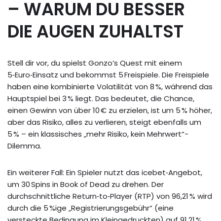
– WARUM DU BESSER
DIE AUGEN ZUHALTST
Stell dir vor, du spielst Gonzo’s Quest mit einem
5‑Euro‑Einsatz und bekommst 5 Freispiele. Die Freispiele
haben eine kombinierte Volatilität von 8 %, während das
Hauptspiel bei 3 % liegt. Das bedeutet, die Chance,
einen Gewinn von über 10 € zu erzielen, ist um 5 % höher,
aber das Risiko, alles zu verlieren, steigt ebenfalls um
5 % – ein klassisches „mehr Risiko, kein Mehrwert“-
Dilemma.
Ein weiterer Fall: Ein Spieler nutzt das icebet‑Angebot,
um 30 Spins in Book of Dead zu drehen. Der
durchschnittliche Return‑to‑Player (RTP) von 96,21 % wird
durch die 5 %ige „Registrierungsgebühr“ (eine
versteckte Bedingung im Kleingedruckten) auf 91,21 %