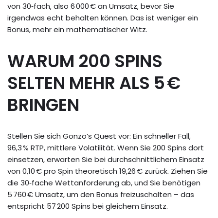
von 30‑fach, also 6 000 € an Umsatz, bevor Sie
irgendwas echt behalten können. Das ist weniger ein
Bonus, mehr ein mathematischer Witz.
WARUM 200 SPINS
SELTEN MEHR ALS 5 €
BRINGEN
Stellen Sie sich Gonzo’s Quest vor: Ein schneller Fall,
96,3 % RTP, mittlere Volatilität. Wenn Sie 200 Spins dort
einsetzen, erwarten Sie bei durchschnittlichem Einsatz
von 0,10 € pro Spin theoretisch 19,26 € zurück. Ziehen Sie
die 30‑fache Wettanforderung ab, und Sie benötigen
5 760 € Umsatz, um den Bonus freizuschalten – das
entspricht 57 200 Spins bei gleichem Einsatz.