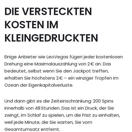
DIE VERSTECKTEN
KOSTEN IM
KLEINGEDRUCKTEN
Einige Anbieter wie LeoVegas fügen jeder kostenlosen
Drehung eine Maximalauszahlung von 2 € an. Das
bedeutet, selbst wenn Sie den Jackpot treffen,
erhalten Sie höchstens 2 € – ein winziger Tropfen im
Ozean der Eigenkapitalverluste.
Und dann gibt es die Zeiteinschränkung: 200 Spins
innerhalb von 48 Stunden. Das ist ein Druck, der Sie
zwingt, im Schlaf zu spielen, um die Frist zu einhalten,
weil jede Minute, die Sie warten, Sie vom
Gesamtumsatz entfernt.