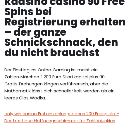
kaasino casino 90 Free
Spins bei
Registrierung erhalten
– der ganze
Schnickschnack, den
du nicht brauchst
Der Einstieg ins Online‑Gaming ist meist ein
Zahlen‑Märchen. 1.200 Euro Startkapital plus 90
Gratis‑Drehungen klingen verführerisch, aber die
Mathematik lässt dich schneller kalt werden als ein
leeres Glas Wodka.
only win casino Ersteinzahlungsbonus 200 Freispiele –
Der trostlose Hoffnungsschimmer für Zahlenjunkies