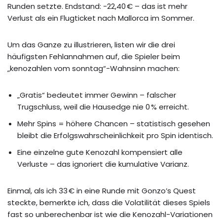
Runden setzte. Endstand: -22,40 € – das ist mehr
Verlust als ein Flugticket nach Mallorca im Sommer.
Um das Ganze zu illustrieren, listen wir die drei
häufigsten Fehlannahmen auf, die Spieler beim
„kenozahlen vom sonntag“-Wahnsinn machen:
„Gratis“ bedeutet immer Gewinn – falscher
Trugschluss, weil die Hausedge nie 0 % erreicht.
Mehr Spins = höhere Chancen – statistisch gesehen
bleibt die Erfolgswahrscheinlichkeit pro Spin identisch.
Eine einzelne gute Kenozahl kompensiert alle
Verluste – das ignoriert die kumulative Varianz.
Einmal, als ich 33 € in eine Runde mit Gonzo’s Quest
steckte, bemerkte ich, dass die Volatilität dieses Spiels
fast so unberechenbar ist wie die Kenozahl-Variationen