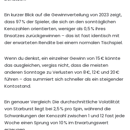
Ein kurzer Blick auf die Gewinnverteilung von 2023 zeigt,
dass 97 % der Spieler, die sich an den sonntäglichen
Kenozahlen orientierten, weniger als 0,5 % ihres
Einsatzes zurückgewinnen – das ist fast identisch mit
der erwarteten Rendite bei einem normalen Tischspiel.
Wenn du denkst, ein einzelner Gewinn von 15 € könnte
das ausgleichen, vergiss nicht, dass die meisten
anderen Sonntage zu Verlusten von 8 €, 12 € und 20 €
führen – das summiert sich schneller als ein steigender
Kontostand.
Ein genauer Vergleich: Die durchschnittliche Volatilität
von Starburst liegt bei 2,5 % pro Spin, während die
Schwankungen der Kenozahl zwischen 1 und 12 fast jede
Woche einen Sprung von 10 % im Erwartungswert
erzeugen.