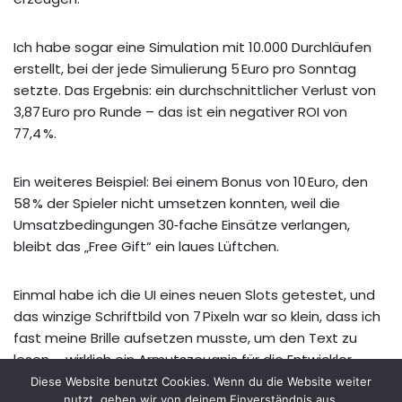
Ich habe sogar eine Simulation mit 10.000 Durchläufen
erstellt, bei der jede Simulierung 5 Euro pro Sonntag
setzte. Das Ergebnis: ein durchschnittlicher Verlust von
3,87 Euro pro Runde – das ist ein negativer ROI von
77,4 %.
Ein weiteres Beispiel: Bei einem Bonus von 10 Euro, den
58 % der Spieler nicht umsetzen konnten, weil die
Umsatzbedingungen 30‑fache Einsätze verlangen,
bleibt das „Free Gift“ ein laues Lüftchen.
Einmal habe ich die UI eines neuen Slots getestet, und
das winzige Schriftbild von 7 Pixeln war so klein, dass ich
fast meine Brille aufsetzen musste, um den Text zu
lesen – wirklich ein Armutszeugnis für die Entwickler.
Diese Website benutzt Cookies. Wenn du die Website weiter
nutzt, gehen wir von deinem Einverständnis aus.