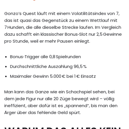
Gonzo’s Quest läuft mit einem Volatilitätsindex von 7,
das ist quasi das Gegenstück zu einem Wettlauf mit
7 Hunden, die alle dieselbe Strecke laufen. Im Vergleich
dazu schafft ein klassischer Bonus‑Slot nur 2,5 Gewinne
pro Stunde, weil er mehr Pausen einlegt.
Bonus‑Trigger alle 0,8 Spielrunden
Durchschnittliche Auszahlung 96,5 %
Maximaler Gewinn 5.000 € bei 1 € Einsatz
Man kann das Ganze wie ein Schachspiel sehen, bei
dem jede Figur nur alle 20 Züge bewegt wird – völlig
ineffizient, aber dafür ist es „spannend“, bis man den
Ärger über das fehlende Geld spürt.