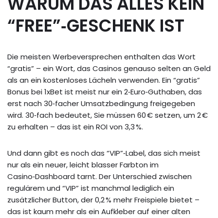
WARUM DAS ALLES KEIN
“FREE”‑GESCHENK IST
Die meisten Werbeversprechen enthalten das Wort
“gratis” – ein Wort, das Casinos genauso selten an Geld
als an ein kostenloses Lächeln verwenden. Ein “gratis”
Bonus bei 1xBet ist meist nur ein 2‑Euro‑Guthaben, das
erst nach 30‑facher Umsatzbedingung freigegeben
wird. 30‑fach bedeutet, Sie müssen 60 € setzen, um 2 €
zu erhalten – das ist ein ROI von 3,3 %.
Und dann gibt es noch das “VIP”‑Label, das sich meist
nur als ein neuer, leicht blasser Farbton im
Casino‑Dashboard tarnt. Der Unterschied zwischen
regulärem und “VIP” ist manchmal lediglich ein
zusätzlicher Button, der 0,2 % mehr Freispiele bietet –
das ist kaum mehr als ein Aufkleber auf einer alten