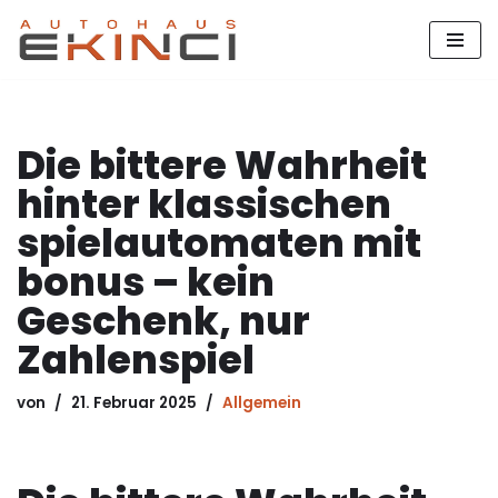
Zum
Inhalt
springen
Die bittere Wahrheit
hinter klassischen
spielautomaten mit
bonus – kein
Geschenk, nur
Zahlenspiel
von
21. Februar 2025
Allgemein