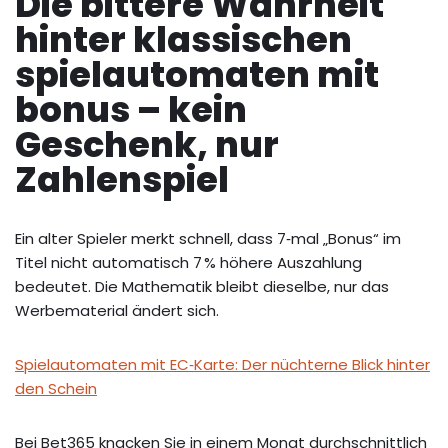
Die bittere Wahrheit
hinter klassischen
spielautomaten mit
bonus – kein
Geschenk, nur
Zahlenspiel
Ein alter Spieler merkt schnell, dass 7‑mal „Bonus“ im
Titel nicht automatisch 7 % höhere Auszahlung
bedeutet. Die Mathematik bleibt dieselbe, nur das
Werbematerial ändert sich.
Spielautomaten mit EC‑Karte: Der nüchterne Blick hinter
den Schein
Bei Bet365 knacken Sie in einem Monat durchschnittlich