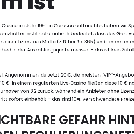
um ist
e‑Casino im Jahr 1996 in Curacao auftauchte, haben wir Sp
izenzhafter nicht automatisch bedeutet, dass das Geld vo
 einer Lizenz aus Malta (z. B. bei Bet365) und einem ano
chied in der Auszahlungsquote messen – das ist kein Zufall,
iel: Angenommen, du setzt 20 €, die meisten „VIP“-Angeb
10 €. In einem regulierten Live‑Casino fließen diese 10 € 
Turnover von 3,2 zurück, während ein Anbieter ohne Lizen
ritt sofort einbehält – das sind 10 € verschwendete Freize
SICHTBARE GEFAHR HIN