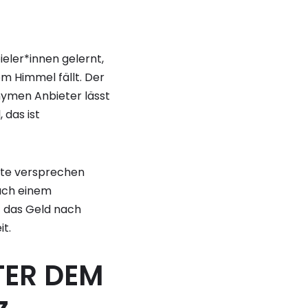
ieler*innen gelernt,
m Himmel fällt. Der
nymen Anbieter lässt
 das ist
ote versprechen
nach einem
z das Geld nach
it.
TER DEM