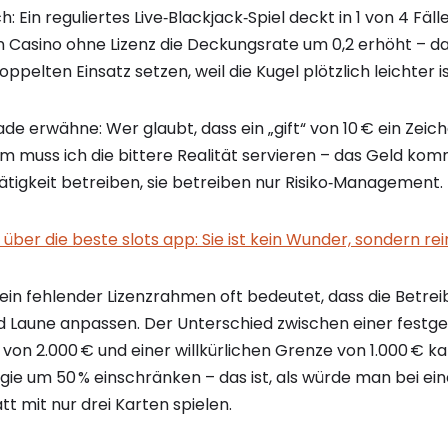
h: Ein reguliertes Live‑Blackjack‑Spiel deckt in 1 von 4 Fäl
 Casino ohne Lizenz die Deckungsrate um 0,2 erhöht – das
pelten Einsatz setzen, weil die Kugel plötzlich leichter is
ade erwähne: Wer glaubt, dass ein „gift“ von 10 € ein Zeic
em muss ich die bittere Realität servieren – das Geld komm
ätigkeit betreiben, sie betreiben nur Risiko‑Management.
 über die beste slots app: Sie ist kein Wunder, sondern r
ss ein fehlender Lizenzrahmen oft bedeutet, dass die Betrei
d Laune anpassen. Der Unterschied zwischen einer festg
on 2.000 € und einer willkürlichen Grenze von 1.000 € kan
gie um 50 % einschränken – das ist, als würde man bei e
att mit nur drei Karten spielen.