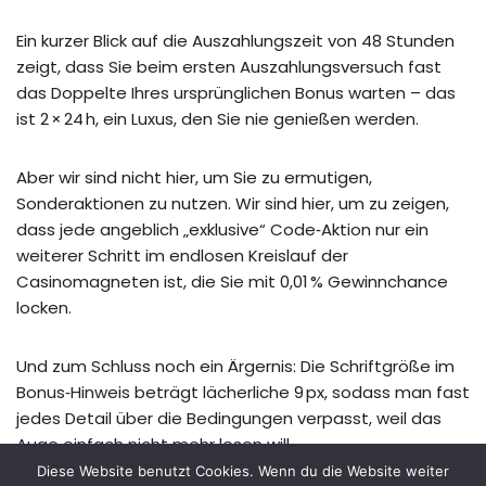
Ein kurzer Blick auf die Auszahlungszeit von 48 Stunden
zeigt, dass Sie beim ersten Auszahlungsversuch fast
das Doppelte Ihres ursprünglichen Bonus warten – das
ist 2 × 24 h, ein Luxus, den Sie nie genießen werden.
Aber wir sind nicht hier, um Sie zu ermutigen,
Sonderaktionen zu nutzen. Wir sind hier, um zu zeigen,
dass jede angeblich „exklusive“ Code‑Aktion nur ein
weiterer Schritt im endlosen Kreislauf der
Casinomagneten ist, die Sie mit 0,01 % Gewinnchance
locken.
Und zum Schluss noch ein Ärgernis: Die Schriftgröße im
Bonus‑Hinweis beträgt lächerliche 9 px, sodass man fast
jedes Detail über die Bedingungen verpasst, weil das
Auge einfach nicht mehr lesen will.
Diese Website benutzt Cookies. Wenn du die Website weiter