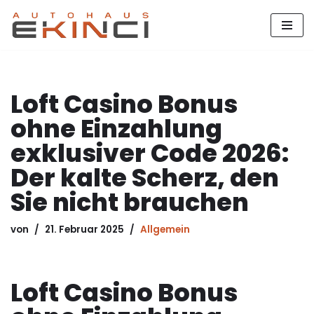
Zum
Inhalt
springen
Loft Casino Bonus
ohne Einzahlung
exklusiver Code 2026:
Der kalte Scherz, den
Sie nicht brauchen
von
21. Februar 2025
Allgemein
Loft Casino Bonus