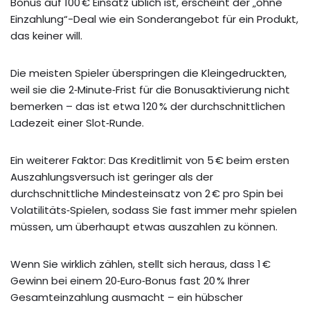
Bonus auf 100 € Einsatz üblich ist, erscheint der „ohne
Einzahlung“-Deal wie ein Sonderangebot für ein Produkt,
das keiner will.
Die meisten Spieler überspringen die Kleingedruckten,
weil sie die 2‑Minute‑Frist für die Bonusaktivierung nicht
bemerken – das ist etwa 120 % der durchschnittlichen
Ladezeit einer Slot‑Runde.
Ein weiterer Faktor: Das Kreditlimit von 5 € beim ersten
Auszahlungsversuch ist geringer als der
durchschnittliche Mindesteinsatz von 2 € pro Spin bei
Volatilitäts‑Spielen, sodass Sie fast immer mehr spielen
müssen, um überhaupt etwas auszahlen zu können.
Wenn Sie wirklich zählen, stellt sich heraus, dass 1 €
Gewinn bei einem 20‑Euro‑Bonus fast 20 % Ihrer
Gesamteinzahlung ausmacht – ein hübscher