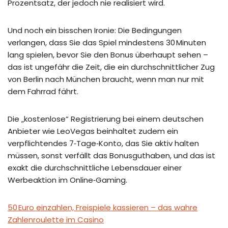
Prozentsatz, der jedoch nie realisiert wird.
Und noch ein bisschen Ironie: Die Bedingungen
verlangen, dass Sie das Spiel mindestens 30 Minuten
lang spielen, bevor Sie den Bonus überhaupt sehen –
das ist ungefähr die Zeit, die ein durchschnittlicher Zug
von Berlin nach München braucht, wenn man nur mit
dem Fahrrad fährt.
Die „kostenlose“ Registrierung bei einem deutschen
Anbieter wie LeoVegas beinhaltet zudem ein
verpflichtendes 7‑Tage‑Konto, das Sie aktiv halten
müssen, sonst verfällt das Bonusguthaben, und das ist
exakt die durchschnittliche Lebensdauer einer
Werbeaktion im Online‑Gaming.
50 Euro einzahlen, Freispiele kassieren – das wahre
Zahlenroulette im Casino