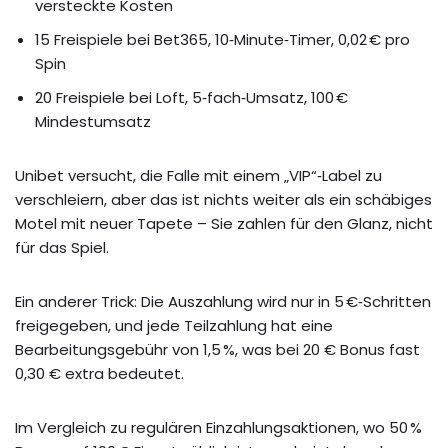
versteckte Kosten
15 Freispiele bei Bet365, 10‑Minute‑Timer, 0,02 € pro
Spin
20 Freispiele bei Loft, 5‑fach‑Umsatz, 100 €
Mindestumsatz
Unibet versucht, die Falle mit einem „VIP“‑Label zu
verschleiern, aber das ist nichts weiter als ein schäbiges
Motel mit neuer Tapete – Sie zahlen für den Glanz, nicht
für das Spiel.
Ein anderer Trick: Die Auszahlung wird nur in 5 €‑Schritten
freigegeben, und jede Teilzahlung hat eine
Bearbeitungsgebühr von 1,5 %, was bei 20 € Bonus fast
0,30 € extra bedeutet.
Im Vergleich zu regulären Einzahlungsaktionen, wo 50 %