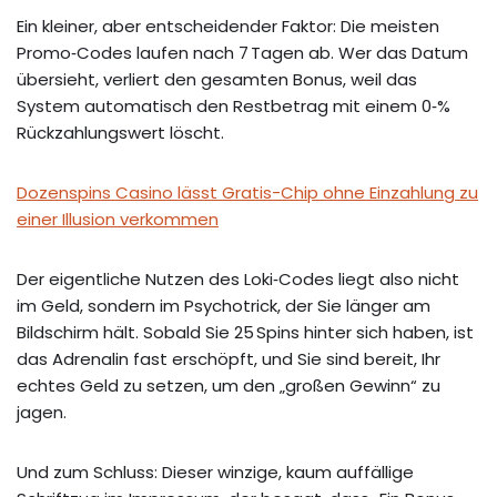
Ein kleiner, aber entscheidender Faktor: Die meisten
Promo‑Codes laufen nach 7 Tagen ab. Wer das Datum
übersieht, verliert den gesamten Bonus, weil das
System automatisch den Restbetrag mit einem 0‑%
Rückzahlungswert löscht.
Dozenspins Casino lässt Gratis-Chip ohne Einzahlung zu
einer Illusion verkommen
Der eigentliche Nutzen des Loki‑Codes liegt also nicht
im Geld, sondern im Psychotrick, der Sie länger am
Bildschirm hält. Sobald Sie 25 Spins hinter sich haben, ist
das Adrenalin fast erschöpft, und Sie sind bereit, Ihr
echtes Geld zu setzen, um den „großen Gewinn“ zu
jagen.
Und zum Schluss: Dieser winzige, kaum auffällige