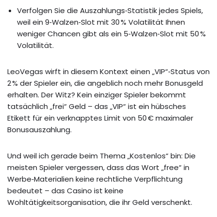
Verfolgen Sie die Auszahlungs‑Statistik jedes Spiels,
weil ein 9‑Walzen‑Slot mit 30 % Volatilität Ihnen
weniger Chancen gibt als ein 5‑Walzen‑Slot mit 50 %
Volatilität.
LeoVegas wirft in diesem Kontext einen „VIP“‑Status von
2 % der Spieler ein, die angeblich noch mehr Bonusgeld
erhalten. Der Witz? Kein einziger Spieler bekommt
tatsächlich „frei“ Geld – das „VIP“ ist ein hübsches
Etikett für ein verknapptes Limit von 50 € maximaler
Bonusauszahlung.
Und weil ich gerade beim Thema „Kostenlos“ bin: Die
meisten Spieler vergessen, dass das Wort „free“ in
Werbe‑Materialien keine rechtliche Verpflichtung
bedeutet – das Casino ist keine
Wohltätigkeitsorganisation, die ihr Geld verschenkt.