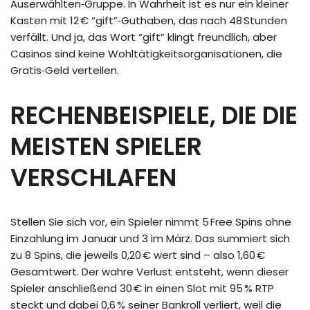
Auserwählten‑Gruppe. In Wahrheit ist es nur ein kleiner
Kasten mit 12 € “gift”‑Guthaben, das nach 48 Stunden
verfällt. Und ja, das Wort “gift” klingt freundlich, aber
Casinos sind keine Wohltätigkeitsorganisationen, die
Gratis‑Geld verteilen.
RECHENBEISPIELE, DIE DIE
MEISTEN SPIELER
VERSCHLAFEN
Stellen Sie sich vor, ein Spieler nimmt 5 Free Spins ohne
Einzahlung im Januar und 3 im März. Das summiert sich
zu 8 Spins, die jeweils 0,20 € wert sind – also 1,60 €
Gesamtwert. Der wahre Verlust entsteht, wenn dieser
Spieler anschließend 30 € in einen Slot mit 95 % RTP
steckt und dabei 0,6 % seiner Bankroll verliert, weil die