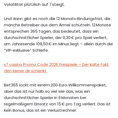
Volatilität plötzlich auf 7 steigt.
Und dann gibt es noch die 12‑Monats‑Bindungsfrist, die
manche Betreiber aus dem Ärmel schütteln. 12 Monate
entsprechen 365 Tagen, das bedeutet, dass ein
durchschnittlicher Spieler, der 0,30 € pro Spiel verliert,
am Jahresende 109,50 € im Minus liegt – allein durch die
“VIP‑exklusive” Schleife.
x7 casino Promo Code 2026 Freispiele – Der kalte Fakt,
den keiner dir schenkt
Bet365 lockt mit einem 200‑Euro‑Willkommenspaket,
aber das ist nur halb so viel wie das, was ein
durchschnittlicher Spieler in 6 Monaten bei
regelmäßigem Einsatz von 15 € pro Tag verliert. Das ist
kein Bonus, das ist ein Verlustrechner.