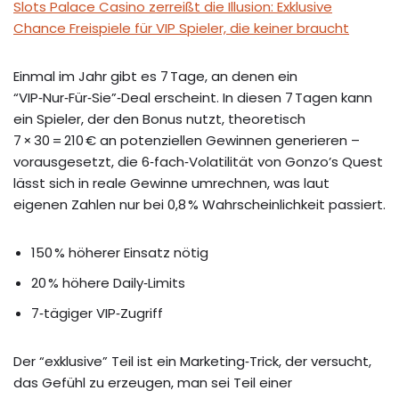
Slots Palace Casino zerreißt die Illusion: Exklusive
Chance Freispiele für VIP Spieler, die keiner braucht
Einmal im Jahr gibt es 7 Tage, an denen ein
“VIP‑Nur‑Für‑Sie”‑Deal erscheint. In diesen 7 Tagen kann
ein Spieler, der den Bonus nutzt, theoretisch
7 × 30 = 210 € an potenziellen Gewinnen generieren –
vorausgesetzt, die 6‑fach‑Volatilität von Gonzo’s Quest
lässt sich in reale Gewinne umrechnen, was laut
eigenen Zahlen nur bei 0,8 % Wahrscheinlichkeit passiert.
150 % höherer Einsatz nötig
20 % höhere Daily‑Limits
7‑tägiger VIP‑Zugriff
Der “exklusive” Teil ist ein Marketing‑Trick, der versucht,
das Gefühl zu erzeugen, man sei Teil einer