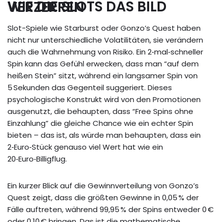
WIE DIE SLOTS DAS BILD VERZERREN
Slot-Spiele wie Starburst oder Gonzo’s Quest haben
nicht nur unterschiedliche Volatilitäten, sie verändern
auch die Wahrnehmung von Risiko. Ein 2‑mal‑schneller
Spin kann das Gefühl erwecken, dass man “auf dem
heißen Stein” sitzt, während ein langsamer Spin von
5 Sekunden das Gegenteil suggeriert. Dieses
psychologische Konstrukt wird von den Promotionen
ausgenutzt, die behaupten, dass “Free Spins ohne
Einzahlung” die gleiche Chance wie ein echter Spin
bieten – das ist, als würde man behaupten, dass ein
2‑Euro‑Stück genauso viel Wert hat wie ein
20‑Euro‑Billigflug.
Ein kurzer Blick auf die Gewinnverteilung von Gonzo’s
Quest zeigt, dass die größten Gewinne in 0,05 % der
Fälle auftreten, während 99,95 % der Spins entweder 0 €
oder 0,10 € bringen. Das ist die mathematische