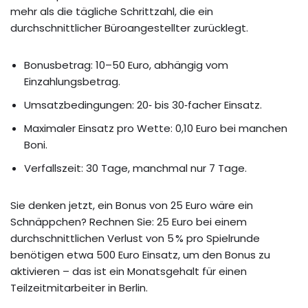
mehr als die tägliche Schrittzahl, die ein
durchschnittlicher Büroangestellter zurücklegt.
Bonusbetrag: 10–50 Euro, abhängig vom
Einzahlungsbetrag.
Umsatzbedingungen: 20‑ bis 30‑facher Einsatz.
Maximaler Einsatz pro Wette: 0,10 Euro bei manchen
Boni.
Verfallszeit: 30 Tage, manchmal nur 7 Tage.
Sie denken jetzt, ein Bonus von 25 Euro wäre ein
Schnäppchen? Rechnen Sie: 25 Euro bei einem
durchschnittlichen Verlust von 5 % pro Spielrunde
benötigen etwa 500 Euro Einsatz, um den Bonus zu
aktivieren – das ist ein Monatsgehalt für einen
Teilzeitmitarbeiter in Berlin.