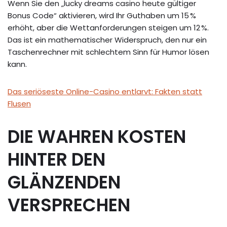
Wenn Sie den „lucky dreams casino heute gültiger
Bonus Code“ aktivieren, wird Ihr Guthaben um 15 %
erhöht, aber die Wettanforderungen steigen um 12 %.
Das ist ein mathematischer Widerspruch, den nur ein
Taschenrechner mit schlechtem Sinn für Humor lösen
kann.
Das seriöseste Online-Casino entlarvt: Fakten statt
Flusen
DIE WAHREN KOSTEN
HINTER DEN
GLÄNZENDEN
VERSPRECHEN