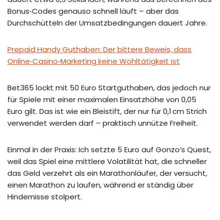
Bonus‑Codes genauso schnell läuft – aber das
Durchschütteln der Umsatzbedingungen dauert Jahre.
Prepaid Handy Guthaben: Der bittere Beweis, dass
Online‑Casino‑Marketing keine Wohltätigkeit ist
Bet365 lockt mit 50 Euro Startguthaben, das jedoch nur
für Spiele mit einer maximalen Einsatzhöhe von 0,05
Euro gilt. Das ist wie ein Bleistift, der nur für 0,1 cm Strich
verwendet werden darf – praktisch unnütze Freiheit.
Einmal in der Praxis: Ich setzte 5 Euro auf Gonzo’s Quest,
weil das Spiel eine mittlere Volatilität hat, die schneller
das Geld verzehrt als ein Marathonläufer, der versucht,
einen Marathon zu laufen, während er ständig über
Hindernisse stolpert.