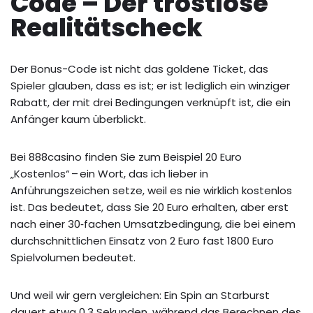
Code – Der trostlose
Realitätscheck
Der Bonus-Code ist nicht das goldene Ticket, das
Spieler glauben, dass es ist; er ist lediglich ein winziger
Rabatt, der mit drei Bedingungen verknüpft ist, die ein
Anfänger kaum überblickt.
Bei 888casino finden Sie zum Beispiel 20 Euro
„Kostenlos“ – ein Wort, das ich lieber in
Anführungszeichen setze, weil es nie wirklich kostenlos
ist. Das bedeutet, dass Sie 20 Euro erhalten, aber erst
nach einer 30‑fachen Umsatzbedingung, die bei einem
durchschnittlichen Einsatz von 2 Euro fast 1800 Euro
Spielvolumen bedeutet.
Und weil wir gern vergleichen: Ein Spin an Starburst
dauert etwa 0,3 Sekunden, während das Berechnen des