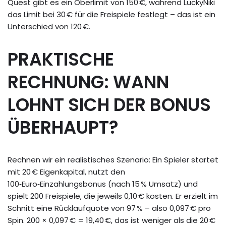
Quest gibt es ein Oberlimit von 150 €, während LuckyNiki
das Limit bei 30 € für die Freispiele festlegt – das ist ein
Unterschied von 120 €.
PRAKTISCHE
RECHNUNG: WANN
LOHNT SICH DER BONUS
ÜBERHAUPT?
Rechnen wir ein realistisches Szenario: Ein Spieler startet
mit 20 € Eigenkapital, nutzt den
100‑Euro‑Einzahlungsbonus (nach 15 % Umsatz) und
spielt 200 Freispiele, die jeweils 0,10 € kosten. Er erzielt im
Schnitt eine Rücklaufquote von 97 % – also 0,097 € pro
Spin. 200 × 0,097 € = 19,40 €, das ist weniger als die 20 €