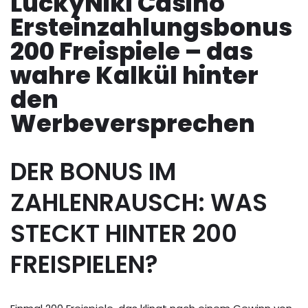
LuckyNiki Casino
Ersteinzahlungsbonus
200 Freispiele – das
wahre Kalkül hinter
den
Werbeversprechen
DER BONUS IM
ZAHLENRAUSCH: WAS
STECKT HINTER 200
FREISPIELEN?