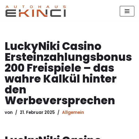
Zum
Inhalt
springen
LuckyNiki Casino
Ersteinzahlungsbonus
200 Freispiele – das
wahre Kalkül hinter
den
Werbeversprechen
von
21. Februar 2025
Allgemein