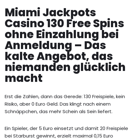
Miami Jackpots
Casino 130 Free Spins
ohne Einzahlung bei
Anmeldung – Das
kalte Angebot, das
niemanden glücklich
macht
Erst die Zahlen, dann das Gerede: 130 Freispiele, kein
Risiko, aber 0 Euro Geld. Das klingt nach einem
Schnäppchen, das mehr Schein als Sein liefert.
Ein Spieler, der 5 Euro einsetzt und damit 20 Freispiele
bei Starburst gewinnt, erzielt maximal 0,15 Euro