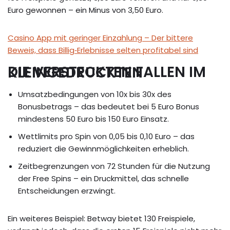
Euro gewonnen – ein Minus von 3,50 Euro.
Casino App mit geringer Einzahlung – Der bittere
Beweis, dass Billig‑Erlebnisse selten profitabel sind
DIE VERSTECKTEN FALLEN IM KLEINGEDRUCKTEN
Umsatzbedingungen von 10x bis 30x des
Bonusbetrags – das bedeutet bei 5 Euro Bonus
mindestens 50 Euro bis 150 Euro Einsatz.
Wettlimits pro Spin von 0,05 bis 0,10 Euro – das
reduziert die Gewinnmöglichkeiten erheblich.
Zeitbegrenzungen von 72 Stunden für die Nutzung
der Free Spins – ein Druckmittel, das schnelle
Entscheidungen erzwingt.
Ein weiteres Beispiel: Betway bietet 130 Freispiele,