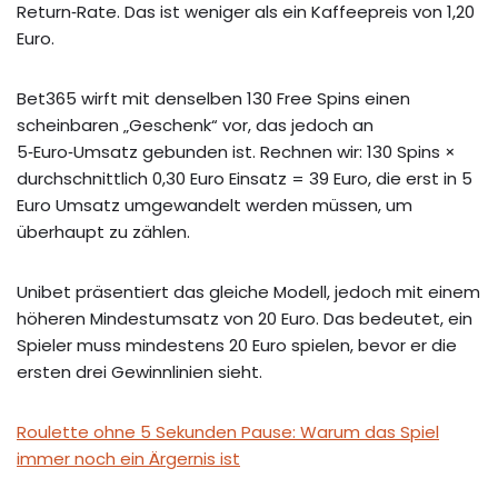
Return‑Rate. Das ist weniger als ein Kaffeepreis von 1,20
Euro.
Bet365 wirft mit denselben 130 Free Spins einen
scheinbaren „Geschenk“ vor, das jedoch an
5‑Euro‑Umsatz gebunden ist. Rechnen wir: 130 Spins ×
durchschnittlich 0,30 Euro Einsatz = 39 Euro, die erst in 5
Euro Umsatz umgewandelt werden müssen, um
überhaupt zu zählen.
Unibet präsentiert das gleiche Modell, jedoch mit einem
höheren Mindestumsatz von 20 Euro. Das bedeutet, ein
Spieler muss mindestens 20 Euro spielen, bevor er die
ersten drei Gewinnlinien sieht.
Roulette ohne 5 Sekunden Pause: Warum das Spiel
immer noch ein Ärgernis ist