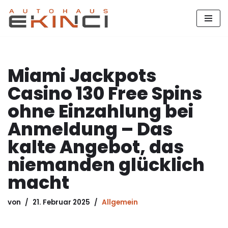
Zum
Inhalt
springen
Miami Jackpots
Casino 130 Free Spins
ohne Einzahlung bei
Anmeldung – Das
kalte Angebot, das
niemanden glücklich
macht
von
21. Februar 2025
Allgemein