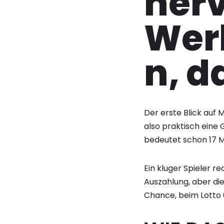
ner
Wer
n, d
Der erste Blick auf 
also praktisch eine 
bedeutet schon 17 M
Ein kluger Spieler re
Auszahlung, aber die
Chance, beim Lotto 