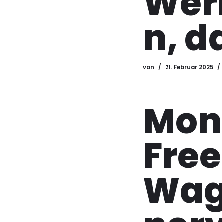
Wer
n, d
von
21. Februar 2025
Monr
Free
Wage