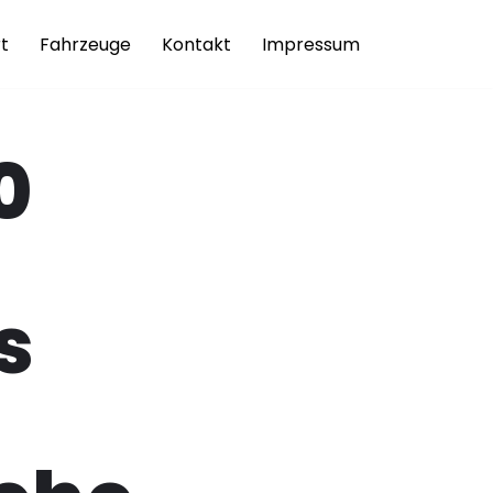
t
Fahrzeuge
Kontakt
Impressum
0
s