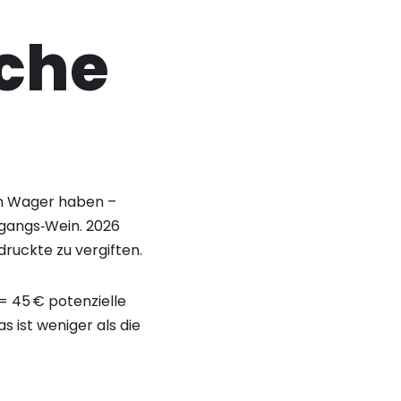
che
l
nen Wager haben –
hrgangs‑Wein. 2026
ruckte zu vergiften.
 = 45 € potenzielle
s ist weniger als die