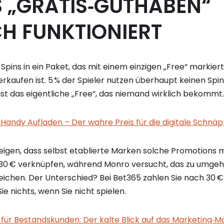
S „GRATIS‑GUTHABEN“
CH FUNKTIONIERT
Spins in ein Paket, das mit einem einzigen „Free“ markiert 
verkaufen ist. 5 % der Spieler nutzen überhaupt keinen Spin,
 ist das eigentliche „Free“, das niemand wirklich bekommt.
 Handy Aufladen – Der wahre Preis für die digitale Schn
eigen, dass selbst etablierte Marken solche Promotions 
0 € verknüpfen, während Monro versucht, das zu umgehe
ichen. Der Unterschied? Bei Bet365 zahlen Sie nach 30 €
ie nichts, wenn Sie nicht spielen.
für Bestandskunden: Der kalte Blick auf das Marketing‑