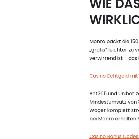
WIE DA
WIRKLI
Monro packt die 150 
„gratis“ leichter zu 
verwirrend ist – das
Casino Echtgeld mit
Bet365 und Unibet z
Mindestumsatz von 3
Wager komplett stre
bei Monro erhalten S
Casino Bonus Codes 