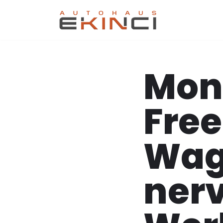
Zum
Inhalt
springen
Monr
Free
Wage
ner