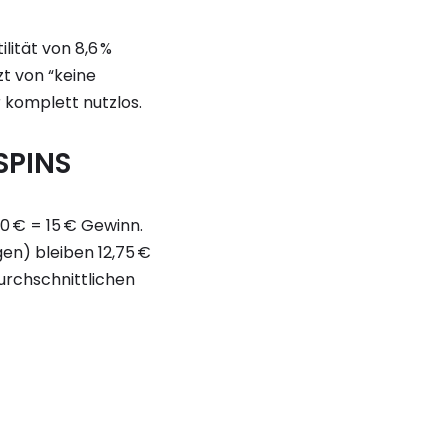
lität von 8,6 %
zt von “keine
 komplett nutzlos.
SPINS
,10 € = 15 € Gewinn.
gen) bleiben 12,75 €
urchschnittlichen