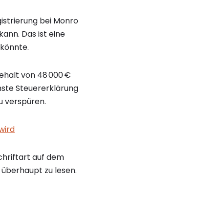
gistrierung bei Monro
kann. Das ist eine
 könnte.
ehalt von 48 000 €
hste Steuererklärung
zu verspüren.
wird
Schriftart auf dem
 überhaupt zu lesen.