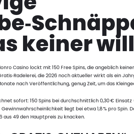
vige
be‑Schnäpp
as keiner wil
Monro Casino lockt mit 150 Free Spins, die angeblich kei
Gratis‑Radelerei, die 2026 noch aktueller wirkt als ein Ja
onate nach Veröffentlichung, genug Zeit, um das Kleinged
chnet sofort: 150 Spins bei durchschnittlich 0,30 € Einsatz
 Gewinnwahrscheinlichkeit liegt bei etwa 1,8 % pro Spin. Da
6 aus 49 den Hauptpreis zu knacken.