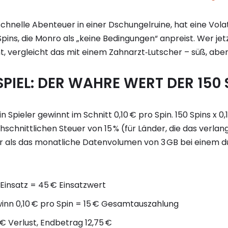
chnelle Abenteuer in einer Dschungelruine, hat eine Volati
ins, die Monro als „keine Bedingungen“ anpreist. Wer jet
, vergleicht das mit einem Zahnarzt‑Lutscher – süß, aber
PIEL: DER WAHRE WERT DER 150 
ein Spieler gewinnt im Schnitt 0,10 € pro Spin. 150 Spins x 0
hschnittlichen Steuer von 15 % (für Länder, die das verlan
ger als das monatliche Datenvolumen von 3 GB bei einem d
 Einsatz = 45 € Einsatzwert
inn 0,10 € pro Spin = 15 € Gesamtauszahlung
 € Verlust, Endbetrag 12,75 €