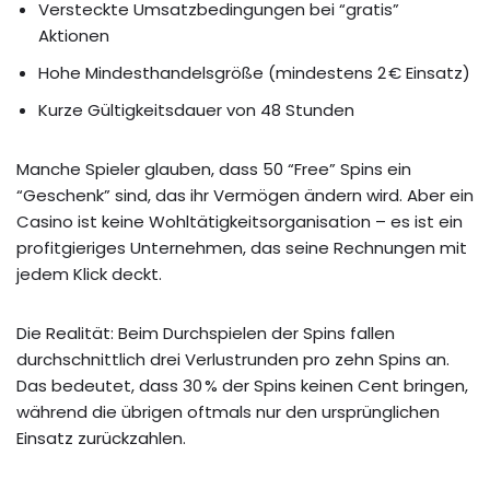
Versteckte Umsatzbedingungen bei “gratis”
Aktionen
Hohe Mindesthandelsgröße (mindestens 2 € Einsatz)
Kurze Gültigkeitsdauer von 48 Stunden
Manche Spieler glauben, dass 50 “Free” Spins ein
“Geschenk” sind, das ihr Vermögen ändern wird. Aber ein
Casino ist keine Wohltätigkeitsorganisation – es ist ein
profitgieriges Unternehmen, das seine Rechnungen mit
jedem Klick deckt.
Die Realität: Beim Durchspielen der Spins fallen
durchschnittlich drei Verlustrunden pro zehn Spins an.
Das bedeutet, dass 30 % der Spins keinen Cent bringen,
während die übrigen oftmals nur den ursprünglichen
Einsatz zurückzahlen.