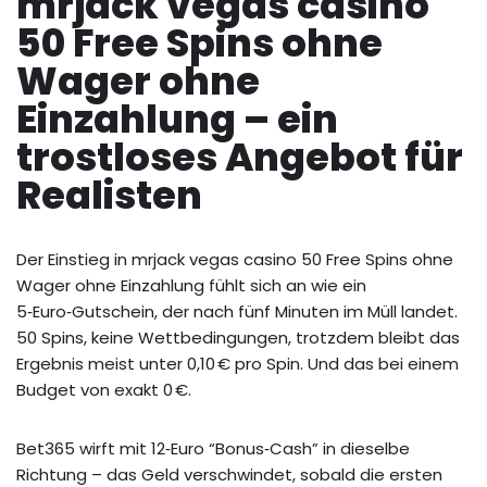
mrjack vegas casino
50 Free Spins ohne
Wager ohne
Einzahlung – ein
trostloses Angebot für
Realisten
Der Einstieg in mrjack vegas casino 50 Free Spins ohne
Wager ohne Einzahlung fühlt sich an wie ein
5‑Euro‑Gutschein, der nach fünf Minuten im Müll landet.
50 Spins, keine Wettbedingungen, trotzdem bleibt das
Ergebnis meist unter 0,10 € pro Spin. Und das bei einem
Budget von exakt 0 €.
Bet365 wirft mit 12‑Euro “Bonus‑Cash” in dieselbe
Richtung – das Geld verschwindet, sobald die ersten