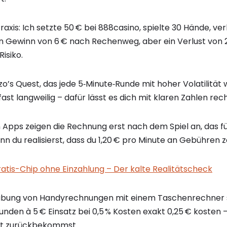
 Praxis: Ich setzte 50 € bei 888casino, spielte 30 Hände, v
n Gewinn von 6 € nach Rechenweg, aber ein Verlust von 2
isiko.
o’s Quest, das jede 5‑Minute‑Runde mit hoher Volatilität wi
fast langweilig – dafür lässt es dich mit klaren Zahlen rec
 Apps zeigen die Rechnung erst nach dem Spiel an, das f
n du realisierst, dass du 1,20 € pro Minute an Gebühren z
ratis-Chip ohne Einzahlung – Der kalte Realitätscheck
bung von Handyrechnungen mit einem Taschenrechner sim
 Runden à 5 € Einsatz bei 0,5 % Kosten exakt 0,25 € kosten 
kt zurückbekommst.