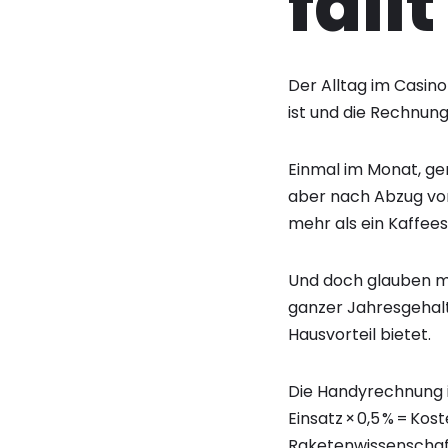
fällt
Der Alltag im Casino
ist und die Rechnung
Einmal im Monat, gen
aber nach Abzug von 
mehr als ein Kaffee
Und doch glauben man
ganzer Jahresgehalt
Hausvorteil bietet.
Die Handyrechnung is
Einsatz × 0,5 % = Ko
Raketenwissenschaf