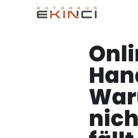
Zum
Inhalt
springen
Onli
Han
War
nic