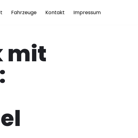
t
Fahrzeuge
Kontakt
Impressum
 mit
:
el