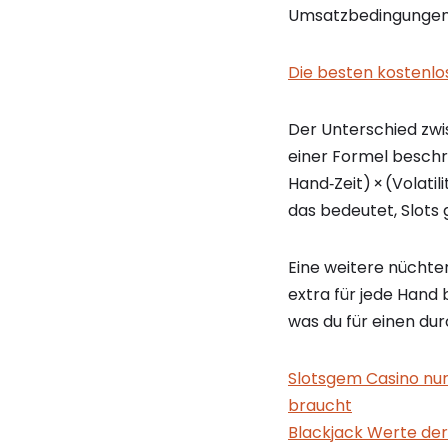
Umsatzbedingungen
Die besten kostenlos
Der Unterschied zwis
einer Formel beschre
Hand‑Zeit) × (Volatil
das bedeutet, Slots 
Eine weitere nüchte
extra für jede Hand 
was du für einen du
Slotsgem Casino nur
braucht
Blackjack Werte der