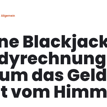
Allgemein
ne Blackjack
dyrechnung
um das Geld
ht vom Himm