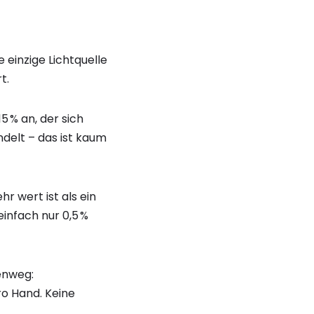
 einzige Lichtquelle
t.
5 % an, der sich
delt – das ist kaum
r wert ist als ein
infach nur 0,5 %
enweg:
ro Hand. Keine