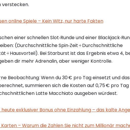
 verstecken.
en online Spiele – Kein Witz, nur harte Fakten
chen einer schnellen Slot‑Runde und einer Blackjack‑Rund
iben: (Durchschnittliche Spin‑Zeit ÷ Durchschnittliche
ität ÷ Hausvorteil). Bei Starburst ist das Ergebnis etwa 4, be
geben dir mehr Adrenalin, aber weniger Kontrolle.
rne Beobachtung: Wenn du 30 € pro Tag einsetzt und das C
berechnet, summieren sich die Kosten auf 0,75 € pro Tag –
rchschnittlichen Latte Macchiato ausgeben würdest.
 heute exklusiver Bonus ohne Einzahlung – das kalte Ang
 Karten – Warum die Zahlen Sie nicht zum Millionär mach