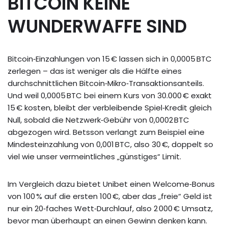
BITCOIN KEINE
WUNDERWAFFE SIND
Bitcoin‑Einzahlungen von 15 € lassen sich in 0,0005 BTC
zerlegen – das ist weniger als die Hälfte eines
durchschnittlichen Bitcoin‑Mikro‑Transaktionsanteils.
Und weil 0,0005 BTC bei einem Kurs von 30.000 € exakt
15 € kosten, bleibt der verbleibende Spiel‑Kredit gleich
Null, sobald die Netzwerk‑Gebühr von 0,0002 BTC
abgezogen wird. Betsson verlangt zum Beispiel eine
Mindesteinzahlung von 0,001 BTC, also 30 €, doppelt so
viel wie unser vermeintliches „günstiges“ Limit.
Im Vergleich dazu bietet Unibet einen Welcome‑Bonus
von 100 % auf die ersten 100 €, aber das „freie“ Geld ist
nur ein 20‑faches Wett‑Durchlauf, also 2 000 € Umsatz,
bevor man überhaupt an einen Gewinn denken kann.