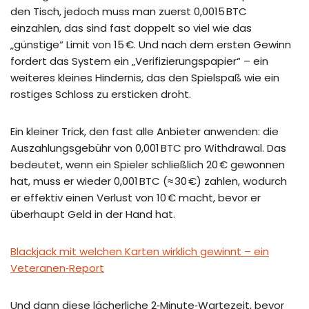
den Tisch, jedoch muss man zuerst 0,0015 BTC
einzahlen, das sind fast doppelt so viel wie das
„günstige“ Limit von 15 €. Und nach dem ersten Gewinn
fordert das System ein „Verifizierungspapier“ – ein
weiteres kleines Hindernis, das den Spielspaß wie ein
rostiges Schloss zu ersticken droht.
Ein kleiner Trick, den fast alle Anbieter anwenden: die
Auszahlungsgebühr von 0,001 BTC pro Withdrawal. Das
bedeutet, wenn ein Spieler schließlich 20 € gewonnen
hat, muss er wieder 0,001 BTC (≈ 30 €) zahlen, wodurch
er effektiv einen Verlust von 10 € macht, bevor er
überhaupt Geld in der Hand hat.
Blackjack mit welchen Karten wirklich gewinnt – ein
Veteranen‑Report
Und dann diese lächerliche 2‑Minute‑Wartezeit, bevor