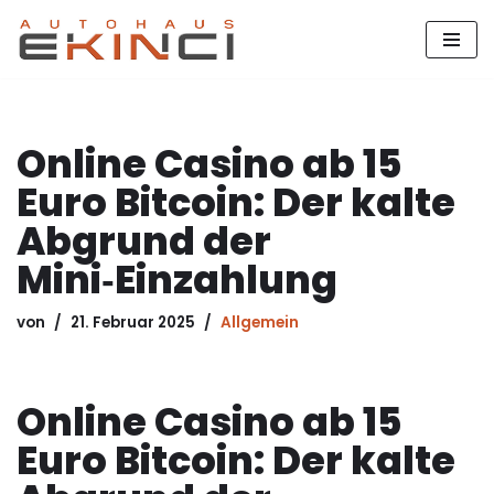
Zum
Inhalt
springen
Online Casino ab 15
Euro Bitcoin: Der kalte
Abgrund der
Mini‑Einzahlung
von
21. Februar 2025
Allgemein
Online Casino ab 15
Euro Bitcoin: Der kalte