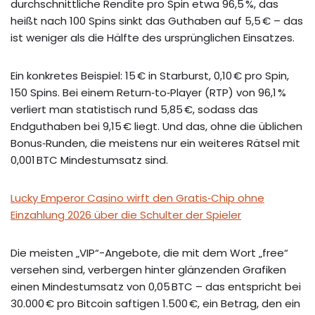
durchschnittliche Rendite pro Spin etwa 96,5 %, das
heißt nach 100 Spins sinkt das Guthaben auf 5,5 € – das
ist weniger als die Hälfte des ursprünglichen Einsatzes.
Ein konkretes Beispiel: 15 € in Starburst, 0,10 € pro Spin,
150 Spins. Bei einem Return‑to‑Player (RTP) von 96,1 %
verliert man statistisch rund 5,85 €, sodass das
Endguthaben bei 9,15 € liegt. Und das, ohne die üblichen
Bonus‑Runden, die meistens nur ein weiteres Rätsel mit
0,001 BTC Mindestumsatz sind.
Lucky Emperor Casino wirft den Gratis‑Chip ohne
Einzahlung 2026 über die Schulter der Spieler
Die meisten „VIP“-Angebote, die mit dem Wort „free“
versehen sind, verbergen hinter glänzenden Grafiken
einen Mindestumsatz von 0,05 BTC – das entspricht bei
30.000 € pro Bitcoin saftigen 1.500 €, ein Betrag, den ein