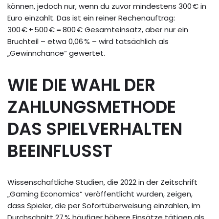
können, jedoch nur, wenn du zuvor mindestens 300 € in
Euro einzahlt. Das ist ein reiner Rechenauftrag:
300 € + 500 € = 800 € Gesamteinsatz, aber nur ein
Bruchteil – etwa 0,06 % – wird tatsächlich als
„Gewinnchance“ gewertet.
WIE DIE WAHL DER
ZAHLUNGSMETHODE
DAS SPIELVERHALTEN
BEEINFLUSST
Wissenschaftliche Studien, die 2022 in der Zeitschrift
„Gaming Economics“ veröffentlicht wurden, zeigen,
dass Spieler, die per Sofortüberweisung einzahlen, im
Durchschnitt 27 % häufiger höhere Einsätze tätigen als