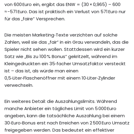
von 600 Euro ein, ergibt das ENW = (30 × 0,965) – 600
≈ -571 Euro. Das ist praktisch ein Verlust von 571 Euro nur
für das „faire“ Versprechen.
Die meisten Marketing‑Texte verzichten auf solche
Zahlen, weil sie das „fair“ in ein Grau verwandeln, das die
Spieler nicht sehen wollen. Stattdessen wird ein kurzer
Satz wie „Bis zu 100 % Bonus“ gekritzelt, während im
Kleingedruckten ein 35‑facher Umsatzfaktor versteckt
ist – das ist, als würde man einen
0,5‑Liter‑Flaschenöffner mit einem 10‑Liter‑Zylinder
verwechseln.
Ein weiteres Detail: die Auszahlungslimits. Während
manche Anbieter ein tägliches Limit von 5 000 Euro
angeben, kann die tatsächliche Auszahlung bei einem
30‑Euro‑Bonus erst nach Erreichen von 2 500 Euro Umsatz
freigegeben werden. Das bedeutet ein effektiver