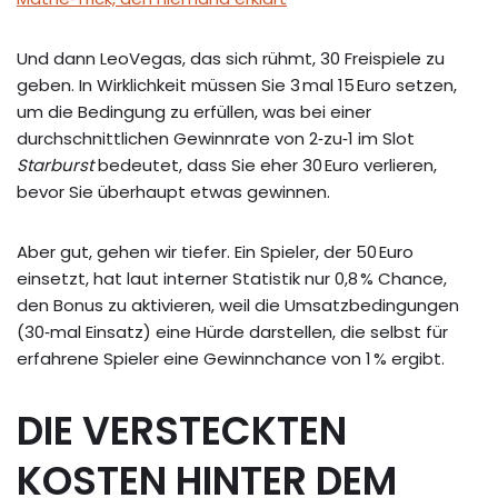
Und dann LeoVegas, das sich rühmt, 30 Freispiele zu
geben. In Wirklichkeit müssen Sie 3 mal 15 Euro setzen,
um die Bedingung zu erfüllen, was bei einer
durchschnittlichen Gewinnrate von 2‑zu‑1 im Slot
Starburst
bedeutet, dass Sie eher 30 Euro verlieren,
bevor Sie überhaupt etwas gewinnen.
Aber gut, gehen wir tiefer. Ein Spieler, der 50 Euro
einsetzt, hat laut interner Statistik nur 0,8 % Chance,
den Bonus zu aktivieren, weil die Umsatzbedingungen
(30‑mal Einsatz) eine Hürde darstellen, die selbst für
erfahrene Spieler eine Gewinnchance von 1 % ergibt.
DIE VERSTECKTEN
KOSTEN HINTER DEM