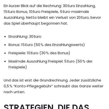
Ein kurzer Blick auf die Rechnung: 30 Euro Einzahlung,
15 Euro Bonus, 10 Euro Freispiele, 5 Euro maximale
Auszahlung. Netto bleibt ein Verlust von 20 Euro, bevor
das Spiel überhaupt begonnen hat.
Einzahlung: 30 Euro
Bonus: 15 Euro (50 % des Einzahlungswerts)
Freispiele: 10 Euro (30 % des Bonus)
Maximale Auszahlung Freispiel: 5 Euro (50 % der
Freispiele)
Und das ist erst die Grundrechnung. Jeder zusätzliche
0,5 % “Konto‑Pflegegebühr” schraubt das Ganze weiter
nach unten.
STRATEGIEN, DIE DAS