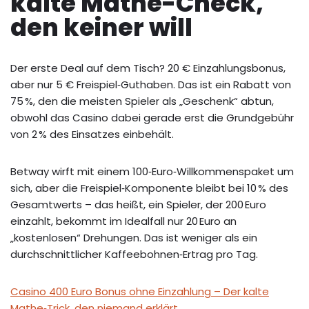
kalte Mathe-Check,
den keiner will
Der erste Deal auf dem Tisch? 20 € Einzahlungsbonus,
aber nur 5 € Freispiel‑Guthaben. Das ist ein Rabatt von
75 %, den die meisten Spieler als „Geschenk“ abtun,
obwohl das Casino dabei gerade erst die Grundgebühr
von 2 % des Einsatzes einbehält.
Betway wirft mit einem 100‑Euro‑Willkommenspaket um
sich, aber die Freispiel‑Komponente bleibt bei 10 % des
Gesamtwerts – das heißt, ein Spieler, der 200 Euro
einzahlt, bekommt im Idealfall nur 20 Euro an
„kostenlosen“ Drehungen. Das ist weniger als ein
durchschnittlicher Kaffeebohnen‑Ertrag pro Tag.
Casino 400 Euro Bonus ohne Einzahlung – Der kalte
Mathe‑Trick, den niemand erklärt