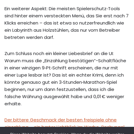
Ein weiterer Aspekt: Die meisten Spielerschutz‑Tools
sind hinter einem versteckten Menü, das Sie erst nach 7
Klicks erreichen – das ist etwa so nutzerfreundlich wie
ein Labyrinth aus Holzstühlen, das nur vom Betreiber
betreten werden darf.
Zum Schluss noch ein kleiner Liebesbrief an die UI:
Warum muss die „Einzahlung bestätigen“-Schaltfläche
in einer winzigen 9‑Pt‑Schrift erscheinen, die nur mit
einer Lupe lesbar ist? Das ist ein echter Krimi, denn ich
könnte genauso gut ein 3‑Stunden‑Marathon‑Spiel
beginnen, nur um dann festzustellen, dass ich die
falsche Währung ausgewählt habe und 0,01 € weniger
erhalte.
Der bittere Geschmack der besten freispiele ohne
einzahlung – ein harter Lichtblick im Werbe-Dschungel