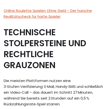
Online Roulette Spielen Ohne Geld – Der harsche
Realitätscheck für harte Spieler
TECHNISCHE
STOLPERSTEINE UND
RECHTLICHE
GRAUZONEN
Die meisten Plattformen nutzen eine
3‑Stufen‑Verifizierung: E‑Mail, Handy‑SMS und schließlich
ein Video‑Call – das dauert im Schnitt 27 Minuten,
während Sie bereits seit 2 Stunden auf ein 0,5 %
Rückzahlungsrate‑Spiel starren.