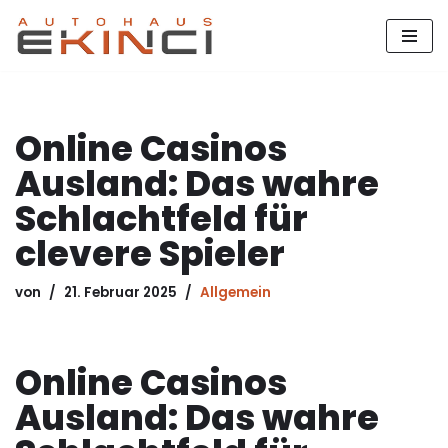
Zum
Inhalt
springen
Online Casinos
Ausland: Das wahre
Schlachtfeld für
clevere Spieler
von
21. Februar 2025
Allgemein
Online Casinos
Ausland: Das wahre