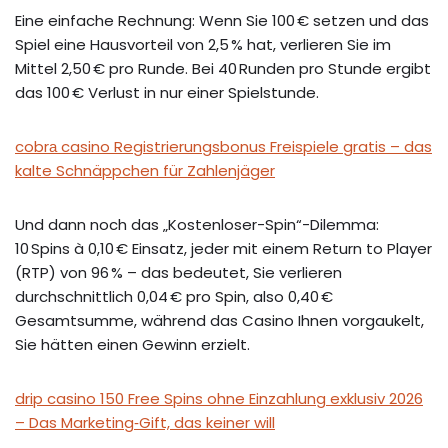
Eine einfache Rechnung: Wenn Sie 100 € setzen und das
Spiel eine Hausvorteil von 2,5 % hat, verlieren Sie im
Mittel 2,50 € pro Runde. Bei 40 Runden pro Stunde ergibt
das 100 € Verlust in nur einer Spielstunde.
cobrа casino Registrierungsbonus Freispiele gratis – das
kalte Schnäppchen für Zahlenjäger
Und dann noch das „Kostenloser-Spin“-Dilemma:
10 Spins à 0,10 € Einsatz, jeder mit einem Return to Player
(RTP) von 96 % – das bedeutet, Sie verlieren
durchschnittlich 0,04 € pro Spin, also 0,40 €
Gesamtsumme, während das Casino Ihnen vorgaukelt,
Sie hätten einen Gewinn erzielt.
drip casino 150 Free Spins ohne Einzahlung exklusiv 2026
– Das Marketing‑Gift, das keiner will