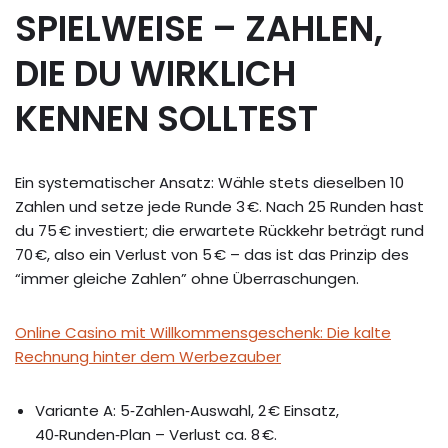
SPIELWEISE – ZAHLEN,
DIE DU WIRKLICH
KENNEN SOLLTEST
Ein systematischer Ansatz: Wähle stets dieselben 10
Zahlen und setze jede Runde 3 €. Nach 25 Runden hast
du 75 € investiert; die erwartete Rückkehr beträgt rund
70 €, also ein Verlust von 5 € – das ist das Prinzip des
“immer gleiche Zahlen” ohne Überraschungen.
Online Casino mit Willkommensgeschenk: Die kalte
Rechnung hinter dem Werbezauber
Variante A: 5‑Zahlen‑Auswahl, 2 € Einsatz,
40‑Runden‑Plan – Verlust ca. 8 €.