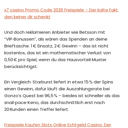
x7 casino Promo Code 2026 Freispiele – Der kalte Fakt,
den keiner dir schenkt
Und doch reklamieren Anbieter wie Betsson mit
“VIP‑Bonussen”, als wären das Spenden an deine
Brieftasche. 1 € Einsatz, 2 € Gewinn – das ist nicht
kostenlos, das ist ein mathematischer Verlust von
0,50 € pro Spiel, wenn du das Hausvorteil‑Muster
berücksichtigst.
Ein Vergleich: Starburst liefert in etwa 15 % der Spins
einen Gewinn, dafür läuft die Auszahlungsrate bei
Gonzo’s Quest bei 96,5 % – beides ist schneller als das
snail‑pace‑Keno, das durchschnittlich erst nach
20 Runden einen Treffer liefert.
Freispiele Kaufen Slots Online Echtgeld Casino: Der