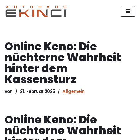
Zum
Inhalt
springen
Online Keno: Die
nüchterne Wahrheit
hinter dem
Kassensturz
von
21. Februar 2025
Allgemein
Online Keno: Die
nüchterne Wahrheit