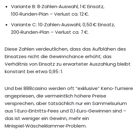
Variante B: 8‑Zahlen‑Auswahl, 1 € Einsatz,
100‑Runden‑Plan – Verlust ca. 12 €.
Variante C: 10‑Zahlen‑Auswahl, 0,50 € Einsatz,
200‑Runden‑Plan – Verlust ca. 7 €.
Diese Zahlen verdeutlichen, dass das Aufblähen des
Einsatzes nicht die Gewinnchance erhöht; das
Verhältnis von Einsatz zu erwarteter Auszahlung bleibt
konstant bei etwa 0,95 : 1.
Und bei 888casino werden oft “exklusive” Keno‑Turniere
angepriesen, die vermeintlich höhere Preise
versprechen, aber tatsächlich nur ein Sammelsurium
aus 1‑Euro‑Eintritts‑Fees und 0,1‑Euro‑Gewinnen sind –
das ist weniger ein Gewinn, mehr ein
Minispiel‑Wäscheklammer‑Problem.