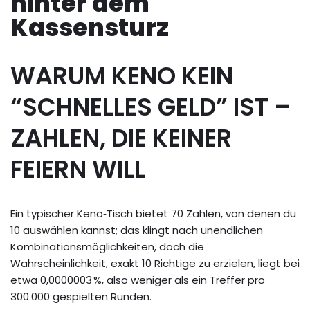
hinter dem
Kassensturz
WARUM KENO KEIN
“SCHNELLES GELD” IST –
ZAHLEN, DIE KEINER
FEIERN WILL
Ein typischer Keno‑Tisch bietet 70 Zahlen, von denen du
10 auswählen kannst; das klingt nach unendlichen
Kombinationsmöglichkeiten, doch die
Wahrscheinlichkeit, exakt 10 Richtige zu erzielen, liegt bei
etwa 0,0000003 %, also weniger als ein Treffer pro
300.000 gespielten Runden.