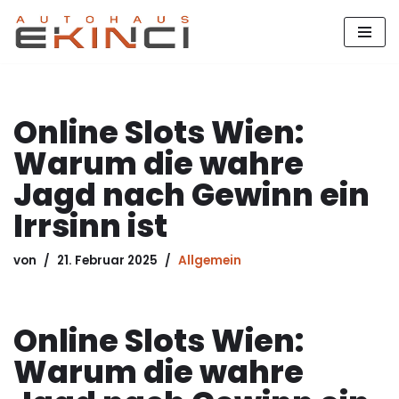
Zum
Inhalt
springen
Online Slots Wien:
Warum die wahre
Jagd nach Gewinn ein
Irrsinn ist
von
21. Februar 2025
Allgemein
Online Slots Wien:
Warum die wahre