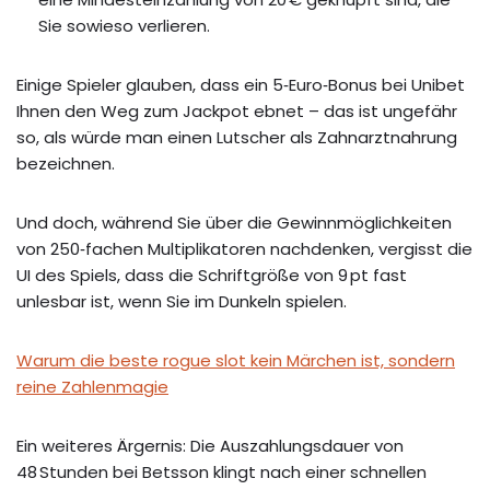
Sie sowieso verlieren.
Einige Spieler glauben, dass ein 5‑Euro‑Bonus bei Unibet
Ihnen den Weg zum Jackpot ebnet – das ist ungefähr
so, als würde man einen Lutscher als Zahnarztnahrung
bezeichnen.
Und doch, während Sie über die Gewinnmöglichkeiten
von 250‑fachen Multiplikatoren nachdenken, vergisst die
UI des Spiels, dass die Schriftgröße von 9 pt fast
unlesbar ist, wenn Sie im Dunkeln spielen.
Warum die beste rogue slot kein Märchen ist, sondern
reine Zahlenmagie
Ein weiteres Ärgernis: Die Auszahlungsdauer von
48 Stunden bei Betsson klingt nach einer schnellen