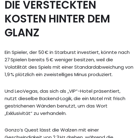
DIE VERSTECKTEN
KOSTEN HINTER DEM
GLANZ
Ein Spieler, der 50 € in Starburst investiert, könnte nach
27 Spielen bereits 5 € weniger besitzen, weil die
Volatilität des Spiels mit einer Standardabweichung von
1,9 % plötzlich ein zweistelliges Minus produziert.
Und LeoVegas, das sich als „VIP“-Hotel präsentiert,
nutzt dieselbe Backend‑Logik, die ein Motel mit frisch
gestrichenen Wänden benutzt, um das Wort
„Exklusivität“ zu verhandeln.
Gonzo’s Quest lässt die Walzen mit einer
Geschwindigkeit von 2,3 Hz drehen, während die