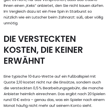
Ihnen einen „Keks“ anbietet, den Sie nicht kauen dürfen.
Im Vergleich dazu ist ein Free Spin in Starburst so
nützlich wie ein Lutscher beim Zahnarzt: süß, aber völlig
unnötig.
DIE VERSTECKTEN
KOSTEN, DIE KEINER
ERWÄHNT
Eine typische 10‑Euro‑Wette auf ein Fußballspiel mit
Quote 2,10 kostet nicht nur die Einsätze, sondern auch
die versteckten 0,5 % Bearbeitungsgebühr, die manche
Anbieter heimlich einrechnen. Das ergibt nach 20 Spielen
rund 10 € extra – genau das, was ein Spieler nach einem
Monat häufig nicht mehr auf seinem Konto sieht.