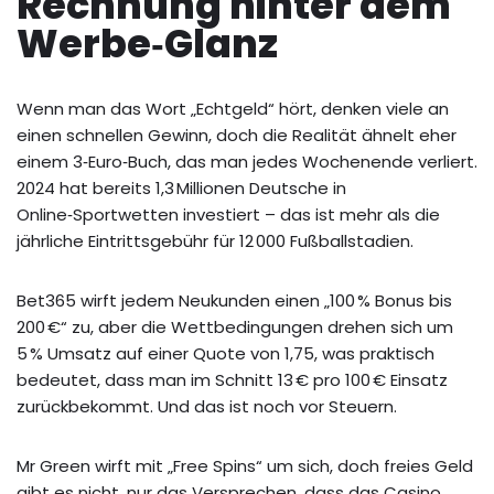
Rechnung hinter dem
Werbe‑Glanz
Wenn man das Wort „Echtgeld“ hört, denken viele an
einen schnellen Gewinn, doch die Realität ähnelt eher
einem 3‑Euro‑Buch, das man jedes Wochenende verliert.
2024 hat bereits 1,3 Millionen Deutsche in
Online‑Sportwetten investiert – das ist mehr als die
jährliche Eintrittsgebühr für 12 000 Fußballstadien.
Bet365 wirft jedem Neukunden einen „100 % Bonus bis
200 €“ zu, aber die Wettbedingungen drehen sich um
5 % Umsatz auf einer Quote von 1,75, was praktisch
bedeutet, dass man im Schnitt 13 € pro 100 € Einsatz
zurückbekommt. Und das ist noch vor Steuern.
Mr Green wirft mit „Free Spins“ um sich, doch freies Geld
gibt es nicht, nur das Versprechen, dass das Casino