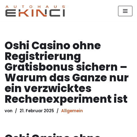
Zum
Inhalt
springen
Oshi Casino ohne
Registrierung
Gratisbonus sichern –
Warum das Ganze nur
ein verzwicktes
Rechenexperiment ist
von
21. Februar 2025
Allgemein