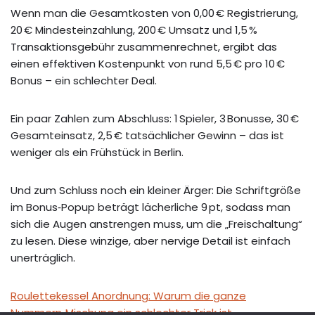
Wenn man die Gesamtkosten von 0,00 € Registrierung,
20 € Mindesteinzahlung, 200 € Umsatz und 1,5 %
Transaktionsgebühr zusammenrechnet, ergibt das
einen effektiven Kostenpunkt von rund 5,5 € pro 10 €
Bonus – ein schlechter Deal.
Ein paar Zahlen zum Abschluss: 1 Spieler, 3 Bonusse, 30 €
Gesamteinsatz, 2,5 € tatsächlicher Gewinn – das ist
weniger als ein Frühstück in Berlin.
Und zum Schluss noch ein kleiner Ärger: Die Schriftgröße
im Bonus‑Popup beträgt lächerliche 9 pt, sodass man
sich die Augen anstrengen muss, um die „Freischaltung“
zu lesen. Diese winzige, aber nervige Detail ist einfach
unerträglich.
Roulettekessel Anordnung: Warum die ganze
Nummern‑Mischung ein schlechter Trick ist