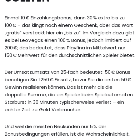
Einmal 10 € Einzahlungsbonus, dann 30 % extra bis zu
100 € – das klingt nach einem Geschenk, aber das Wort
„gratis“ versteckt hier ein „bis zu“. Im Vergleich dazu gibt
es bei LeoVegas einen 100 % Bonus, jedoch limitiert auf
200 €; das bedeutet, dass Playfina im Mittelwert nur
150 € Mehrwert für den durchschnittlichen Spieler bietet.
Der Umsatzumsatz von 25‑fach bedeutet: 50 € Bonus
benötigen Sie 1 250 € Einsatz, bevor Sie die ersten 50 €
Gewinn realisieren können. Das ist mehr als die
doppelte Summe, die ein Spieler beim Spielautomaten
Starburst in 30 Minuten typischerweise verliert – ein
echter Zeit‑zu‑Geld‑Verbraucher.
Und weil die meisten Neukunden nur 5 % der
Bonusbedingungen erfüllen, ist die Wahrscheinlichkeit,