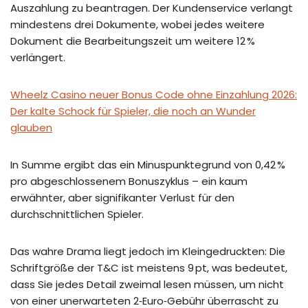
Auszahlung zu beantragen. Der Kundenservice verlangt
mindestens drei Dokumente, wobei jedes weitere
Dokument die Bearbeitungszeit um weitere 12 %
verlängert.
Wheelz Casino neuer Bonus Code ohne Einzahlung 2026:
Der kalte Schock für Spieler, die noch an Wunder
glauben
In Summe ergibt das ein Minuspunktegrund von 0,42 %
pro abgeschlossenem Bonuszyklus – ein kaum
erwähnter, aber signifikanter Verlust für den
durchschnittlichen Spieler.
Das wahre Drama liegt jedoch im Kleingedruckten: Die
Schriftgröße der T&C ist meistens 9 pt, was bedeutet,
dass Sie jedes Detail zweimal lesen müssen, um nicht
von einer unerwarteten 2‑Euro‑Gebühr überrascht zu