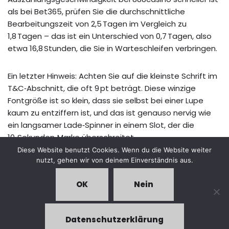
als bei Bet365, prüfen Sie die durchschnittliche
Bearbeitungszeit von 2,5 Tagen im Vergleich zu
1,8 Tagen – das ist ein Unterschied von 0,7 Tagen, also
etwa 16,8 Stunden, die Sie in Warteschleifen verbringen.
Ein letzter Hinweis: Achten Sie auf die kleinste Schrift im
T&C‑Abschnitt, die oft 9 pt beträgt. Diese winzige
Fontgröße ist so klein, dass sie selbst bei einer Lupe
kaum zu entziffern ist, und das ist genauso nervig wie
ein langsamer Lade‑Spinner in einem Slot, der die
10‑Sekunden‑Marke überschreitet.
Diese Website benutzt Cookies. Wenn du die Website weiter
nutzt, gehen wir von deinem Einverständnis aus.
OK
Nein
© 2021 AUTOHAUS EKINCI
Datenschutzerklärung