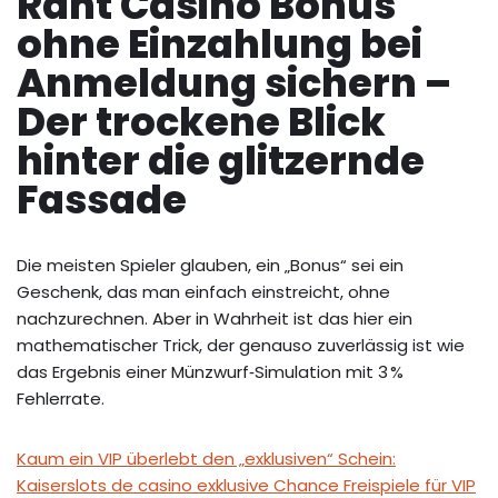
Rant Casino Bonus
ohne Einzahlung bei
Anmeldung sichern –
Der trockene Blick
hinter die glitzernde
Fassade
Die meisten Spieler glauben, ein „Bonus“ sei ein
Geschenk, das man einfach einstreicht, ohne
nachzurechnen. Aber in Wahrheit ist das hier ein
mathematischer Trick, der genauso zuverlässig ist wie
das Ergebnis einer Münzwurf‑Simulation mit 3 %
Fehlerrate.
Kaum ein VIP überlebt den „exklusiven“ Schein:
Kaiserslots de casino exklusive Chance Freispiele für VIP