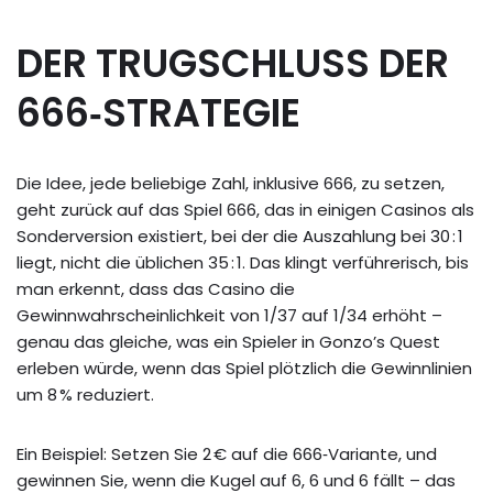
DER TRUGSCHLUSS DER
666‑STRATEGIE
Die Idee, jede beliebige Zahl, inklusive 666, zu setzen,
geht zurück auf das Spiel 666, das in einigen Casinos als
Sonderversion existiert, bei der die Auszahlung bei 30 : 1
liegt, nicht die üblichen 35 : 1. Das klingt verführerisch, bis
man erkennt, dass das Casino die
Gewinnwahrscheinlichkeit von 1/37 auf 1/34 erhöht –
genau das gleiche, was ein Spieler in Gonzo’s Quest
erleben würde, wenn das Spiel plötzlich die Gewinnlinien
um 8 % reduziert.
Ein Beispiel: Setzen Sie 2 € auf die 666‑Variante, und
gewinnen Sie, wenn die Kugel auf 6, 6 und 6 fällt – das