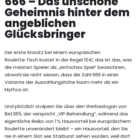
666 – Das unschöne
Geheimnis hinter dem
angeblichen
Glücksbringer
Der erste Einsatz bei einem europäischen
Roulette‑Tisch kostet in der Regel 10 €; das ist das, was
die meisten Spieler als „einfaches Spiel“ bezeichnen,
obwohl sie nicht wissen, dass die Zahl 666 in einer
Variante der Auszahlungshöhe kaum mehr als ein
Mythos ist.
Und plötzlich stolpern Sie über den Werbeslogan von
Bet365, der verspricht „VIP‑Behandlung“, während das
eigentliche Risiko von 1 % Hausvorteil bei europäischem
Roulette unverändert bleibt – ein Hausvorteil, den Sie
nie in einem Slot wie Starburst sehen würden, weil dort