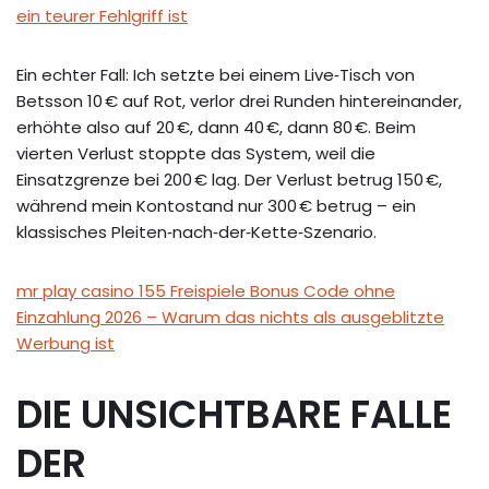
ein teurer Fehlgriff ist
Ein echter Fall: Ich setzte bei einem Live‑Tisch von
Betsson 10 € auf Rot, verlor drei Runden hintereinander,
erhöhte also auf 20 €, dann 40 €, dann 80 €. Beim
vierten Verlust stoppte das System, weil die
Einsatzgrenze bei 200 € lag. Der Verlust betrug 150 €,
während mein Kontostand nur 300 € betrug – ein
klassisches Pleiten‑nach‑der‑Kette‑Szenario.
mr play casino 155 Freispiele Bonus Code ohne
Einzahlung 2026 – Warum das nichts als ausgeblitzte
Werbung ist
DIE UNSICHTBARE FALLE
DER