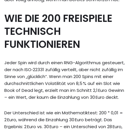
WIE DIE 200 FREISPIELE
TECHNISCH
FUNKTIONIEREN
Jeder Spin wird durch einen RNG-Algorithmus gesteuert,
der nach ISO‑22331 zufällig verteilt, aber nicht zufällig im
Sinne von „glücklich“. Wenn man 200 Spins mit einer
durchschnittlichen Volatilität von 8,5 % auf ein Slot wie
Book of Dead legt, erzielt man im Schnitt 2,1 Euro Gewinn
– ein Wert, der kaum die Einzahlung von 30 Euro deckt.
Der Unterschied ist wie ein Mathematiktest: 200 * 0,01 =
2 Euro, während die Einzahlung 30 Euro beträgt. Das
Ergebnis: 2 Euro vs. 30 Euro – ein Unterschied von 28 Euro,