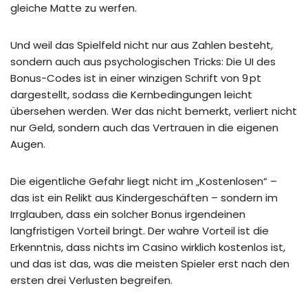
gleiche Matte zu werfen.
Und weil das Spielfeld nicht nur aus Zahlen besteht,
sondern auch aus psychologischen Tricks: Die UI des
Bonus-Codes ist in einer winzigen Schrift von 9 pt
dargestellt, sodass die Kernbedingungen leicht
übersehen werden. Wer das nicht bemerkt, verliert nicht
nur Geld, sondern auch das Vertrauen in die eigenen
Augen.
Die eigentliche Gefahr liegt nicht im „Kostenlosen“ –
das ist ein Relikt aus Kindergeschäften – sondern im
Irrglauben, dass ein solcher Bonus irgendeinen
langfristigen Vorteil bringt. Der wahre Vorteil ist die
Erkenntnis, dass nichts im Casino wirklich kostenlos ist,
und das ist das, was die meisten Spieler erst nach den
ersten drei Verlusten begreifen.