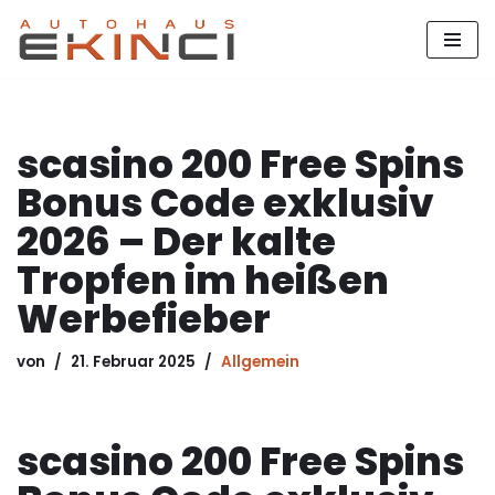
Zum
Inhalt
springen
scasino 200 Free Spins
Bonus Code exklusiv
2026 – Der kalte
Tropfen im heißen
Werbefieber
von
21. Februar 2025
Allgemein
scasino 200 Free Spins