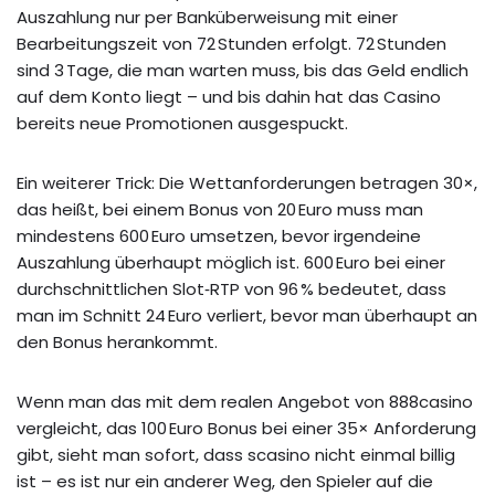
Auszahlung nur per Banküberweisung mit einer
Bearbeitungszeit von 72 Stunden erfolgt. 72 Stunden
sind 3 Tage, die man warten muss, bis das Geld endlich
auf dem Konto liegt – und bis dahin hat das Casino
bereits neue Promotionen ausgespuckt.
Ein weiterer Trick: Die Wettanforderungen betragen 30×,
das heißt, bei einem Bonus von 20 Euro muss man
mindestens 600 Euro umsetzen, bevor irgendeine
Auszahlung überhaupt möglich ist. 600 Euro bei einer
durchschnittlichen Slot‑RTP von 96 % bedeutet, dass
man im Schnitt 24 Euro verliert, bevor man überhaupt an
den Bonus herankommt.
Wenn man das mit dem realen Angebot von 888casino
vergleicht, das 100 Euro Bonus bei einer 35× Anforderung
gibt, sieht man sofort, dass scasino nicht einmal billig
ist – es ist nur ein anderer Weg, den Spieler auf die