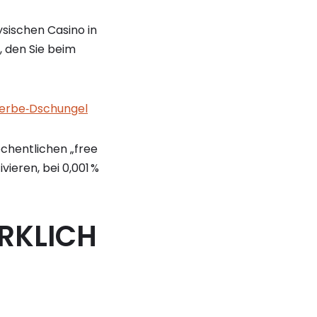
ysischen Casino in
, den Sie beim
Werbe‑Dschungel
chentlichen „free
vieren, bei 0,001 %
IRKLICH