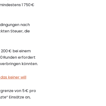
 mindestens 1 750 €
bedingungen nach
ckten Steuer, die
n 200 € bei einem
50 Runden erfordert
n verbringen könnten.
das keiner will
rgrenze von 5 € pro
zte“ Einsätze an,