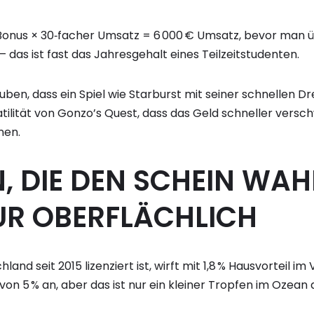
Bonus × 30‑facher Umsatz = 6 000 € Umsatz, bevor man 
– das ist fast das Jahresgehalt eines Teilzeitstudenten.
ben, dass ein Spiel wie Starburst mit seiner schnellen Dr
atilität von Gonzo’s Quest, dass das Geld schneller verschw
nen.
, DIE DEN SCHEIN WAH
UR OBERFLÄCHLICH
hland seit 2015 lizenziert ist, wirft mit 1,8 % Hausvorteil i
 von 5 % an, aber das ist nur ein kleiner Tropfen im Ozean