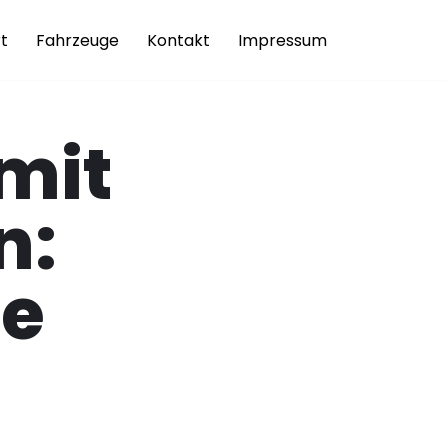
t
Fahrzeuge
Kontakt
Impressum
mit
n:
ze