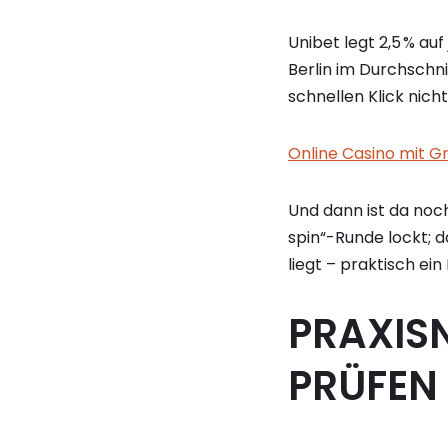
Unibet legt 2,5 % au
Berlin im Durchschni
schnellen Klick nic
Online Casino mit G
Und dann ist da noc
spin“-Runde lockt; da
liegt – praktisch ei
PRAXISN
PRÜFEN