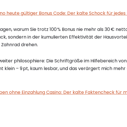
o heute gültiger Bonus Code: Der kalte Schock für jed
ragen, warum Sie trotz 100 % Bonus nie mehr als 30 € netto
ck, sondern in der kumulierten Effektivität der Hausvortei
s Zahnrad drehen.
 weiter philosophiere: Die Schriftgröße im Hilfebereich vo
 klein – 9 pt, kaum lesbar, und das verärgert mich mehr 
ben ohne Einzahlung Casino: Der kalte Faktencheck für 