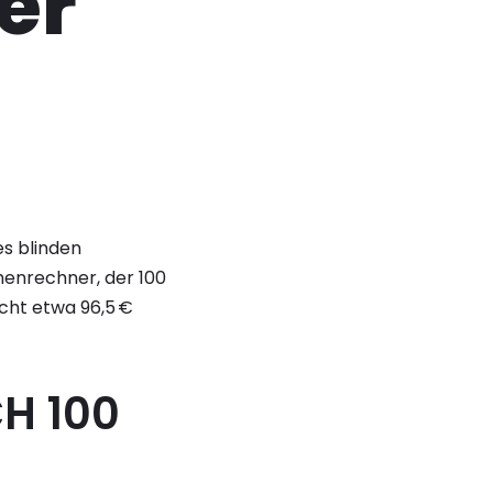
er
es blinden
chenrechner, der 100
cht etwa 96,5 €
H 100