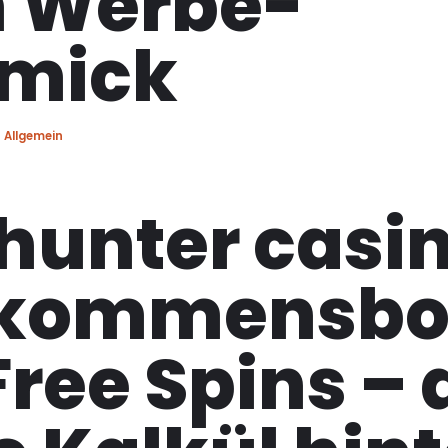
 Werbe-
mick
Allgemein
 hunter casi
lkommensbo
Free Spins –