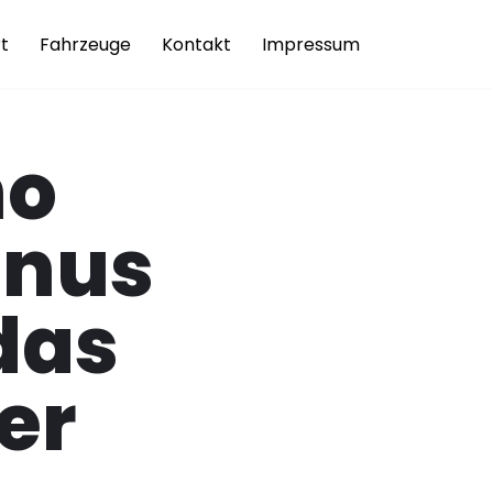
t
Fahrzeuge
Kontakt
Impressum
no
nus
 das
er