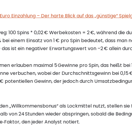
Euro Einzahlung – Der harte Blick auf das „günstige“ Spie
eg: 100 Spins * 0,02 € Werbekosten = 2 €, während die du
 bei einem Einsatz von 1 € pro Spin bedeutet, dass man n
– das ist ein negativer Erwartungswert von –2 € allein durc
rmen erlauben maximal 5 Gewinne pro Spin, das heißt bei
ne verbuchen, wobei der Durchschnittsgewinn bei 0,15 € 
 € potentiellen Gewinn, der jedoch durch Umsatzbedingun
den „Willkommensbonus“ als Lockmittel nutzt, stellen sie f
halb von 24 Stunden wieder abspringen, sobald die Bedin
e‑Faktor, den jeder Analyst notiert.