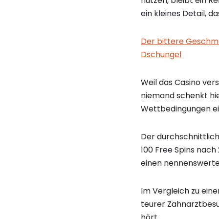
nutzen, bleibt ein R
ein kleines Detail, 
Der bittere Geschma
Dschungel
Weil das Casino versu
niemand schenkt hie
Wettbedingungen ei
Der durchschnittlich
100 Free Spins nach 
einen nennenswerte
Im Vergleich zu ein
teurer Zahnarztbesu
hört.