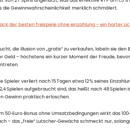
est von 27 Spins ungenutzt, was das effektive RTP um 1,5 %
das die Gewinnwahrscheinlichkeit merklich schmälert.
ck der besten freispiele ohne einzahlung – ein harter Li
cht, die Illusion von „gratis“ zu verkaufen, labeln sie den B
r Geld – höchstens ein kurzer Moment der Freude, bevor
ntreten.
e Spieler verliert nach 15 Tagen etwa 12 % seines Einzahlu
2,4 Spielen aufgebraucht sind, das heißt nach 48 Spielen i
n Gewinn praktisch erloschen.
em 50‑Euro‑Bonus ohne Umsatzbedingungen wirkt das 100‑
ch – das „freie“ Lutscher‑Gewächs schmeckt nur, solan