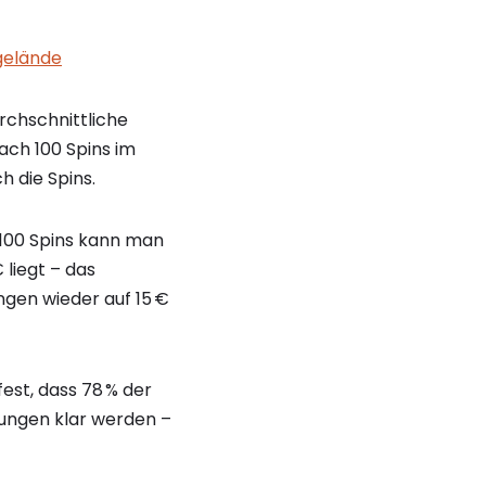
lgelände
rchschnittliche
ach 100 Spins im
h die Spins.
 100 Spins kann man
liegt – das
gen wieder auf 15 €
est, dass 78 % der
gungen klar werden –