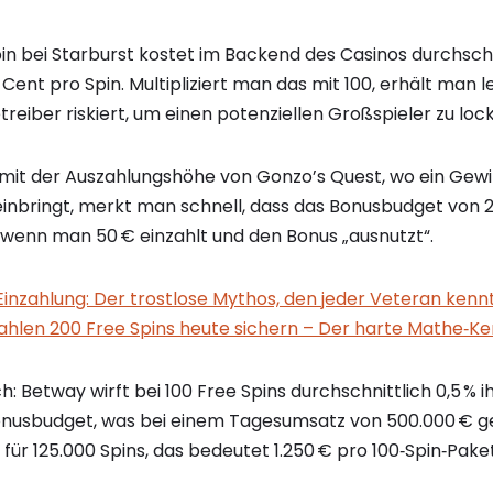
pin bei Starburst kostet im Backend des Casinos durchschn
Cent pro Spin. Multipliziert man das mit 100, erhält man l
reiber riskiert, um einen potenziellen Großspieler zu loc
mit der Auszahlungshöhe von Gonzo’s Quest, wo ein Gewi
 einbringt, merkt man schnell, dass das Bonusbudget von 
wenn man 50 € einzahlt und den Bonus „ausnutzt“.
inzahlung: Der trostlose Mythos, den jeder Veteran kenn
zahlen 200 Free Spins heute sichern – Der harte Mathe‑Ke
h: Betway wirft bei 100 Free Spins durchschnittlich 0,5 % i
onusbudget, was bei einem Tagesumsatz von 500.000 € g
 für 125.000 Spins, das bedeutet 1.250 € pro 100‑Spin‑Paket