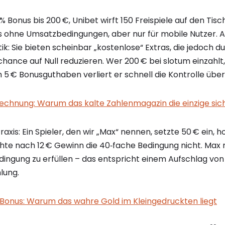
% Bonus bis 200 €, Unibet wirft 150 Freispiele auf den Tis
 ohne Umsatzbedingungen, aber nur für mobile Nutzer. A
ik: Sie bieten scheinbar „kostenlose“ Extras, die jedoch 
chance auf Null reduzieren. Wer 200 € bei slotum einzah
h 5 € Bonusguthaben verliert er schnell die Kontrolle übe
echnung: Warum das kalte Zahlenmagazin die einzige sich
Praxis: Ein Spieler, den wir „Max“ nennen, setzte 50 € ein, h
ichte nach 12 € Gewinn die 40‑fache Bedingung nicht. Max
dingung zu erfüllen – das entspricht einem Aufschlag von 
lung.
 Bonus: Warum das wahre Gold im Kleingedruckten liegt