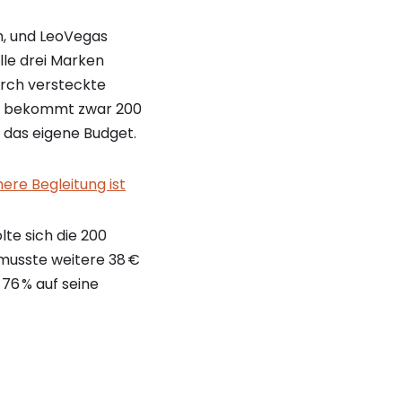
ch, und LeoVegas
lle drei Marken
durch versteckte
lt, bekommt zwar 200
r das eigene Budget.
ere Begleitung ist
olte sich die 200
 musste weitere 38 €
76 % auf seine