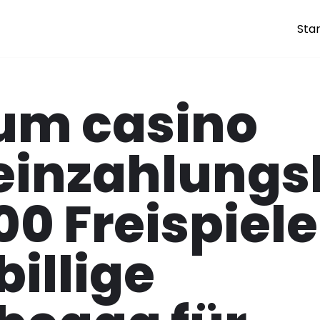
Star
tum casino
teinzahlung
00 Freispiele
billige