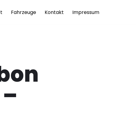
t
Fahrzeuge
Kontakt
Impressum
sbon
 –