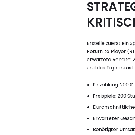
STRATE
KRITISC
Erstelle zuerst ein 
Return‑to‑Player (RT
erwartete Rendite: 2
und das Ergebnis ist
Einzahlung: 200 €
Freispiele: 200 St
Durchschnittlicher
Erwarteter Gesam
Benötigter Umsat