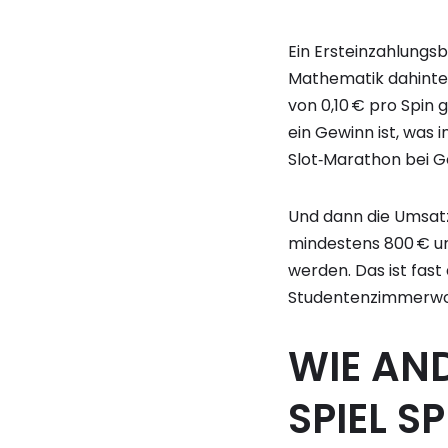
Ein Ersteinzahlungs
Mathematik dahinter 
von 0,10 € pro Spin 
ein Gewinn ist, was 
Slot‑Marathon bei G
Und dann die Umsat
mindestens 800 € u
werden. Das ist fast
Studentenzimmerwoh
WIE AN
SPIEL SP