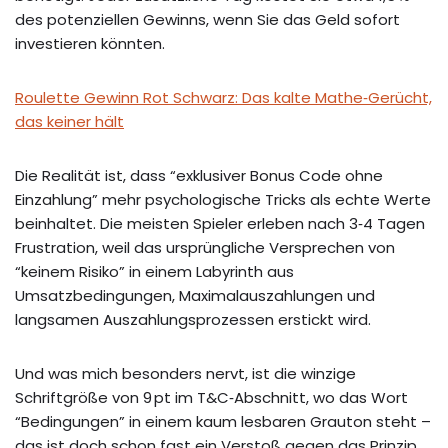
des potenziellen Gewinns, wenn Sie das Geld sofort
investieren könnten.
Roulette Gewinn Rot Schwarz: Das kalte Mathe‑Gerücht,
das keiner hält
Die Realität ist, dass “exklusiver Bonus Code ohne
Einzahlung” mehr psychologische Tricks als echte Werte
beinhaltet. Die meisten Spieler erleben nach 3‑4 Tagen
Frustration, weil das ursprüngliche Versprechen von
“keinem Risiko” in einem Labyrinth aus
Umsatzbedingungen, Maximalauszahlungen und
langsamen Auszahlungsprozessen erstickt wird.
Und was mich besonders nervt, ist die winzige
Schriftgröße von 9 pt im T&C‑Abschnitt, wo das Wort
“Bedingungen” in einem kaum lesbaren Grauton steht –
das ist doch schon fast ein Verstoß gegen das Prinzip