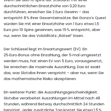
durchschnittlichen Einsatzhöhe von 0,20 Euro
durchführen, erreichen Sie 2 Euro Gewinn – das
entspricht 8 % Ihrer Gesamteinsätze. Bei Gonzo’s Quest
würden Sie mit einer Einsatzhöhe von 1 Euro etwa 1,5
Euro pro 10 Spins gewinnen, was 15 % entspricht, aber
nur, wenn Sie das Volatilitäts‑„Rätsel“ lösen.
Der Schlüssel liegt im Erwartungswert (EV). Ein
25‑Euro‑Bonus ohne Einzahlung, der 5‑mal umgesetzt
werden muss, hat einen EV von 5 Euro, vorausgesetzt,
Sie erreichen die maximale Auszahlung. Das ist exakt
das, was Slotvibe Ihnen verspricht – aber nur, wenn Sie
das mathematische Risiko akzeptieren.
Ein weiterer Punkt: die Auszahlungsgeschwindigkeit.
Slotvibe verarbeitet Auszahlungen im Mittel nach 48
Stunden, während Betway durchschnittlich 24 Stunden
benötigt. Jeder zusätzliche Tag kostet Sie etwa 1,5 %