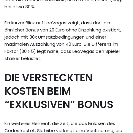
bei etwa 30 %.
Ein kurzer Blick auf LeoVegas zeigt, dass dort ein
ähnlicher Bonus von 20 Euro ohne Einzahlung existiert,
jedoch mit 30x Umsatzbedingungen und einer
maximalen Auszahlung von 40 Euro. Die Differenz im
Faktor (30 ÷ 5) legt nahe, dass LeoVegas den Spieler
stärker belastet.
DIE VERSTECKTEN
KOSTEN BEIM
“EXKLUSIVEN” BONUS
Ein weiteres Element: die Zeit, die das Einlösen des
Codes kostet. Slotvibe verlangt eine Verifizierung, die