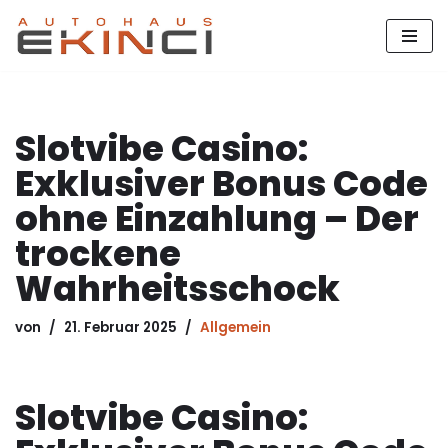
Zum
Inhalt
springen
Slotvibe Casino:
Exklusiver Bonus Code
ohne Einzahlung – Der
trockene
Wahrheitsschock
von
21. Februar 2025
Allgemein
Slotvibe Casino: