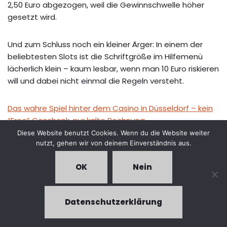
2,50 Euro abgezogen, weil die Gewinnschwelle höher
gesetzt wird.
Und zum Schluss noch ein kleiner Ärger: In einem der
beliebtesten Slots ist die Schriftgröße im Hilfemenü
lächerlich klein – kaum lesbar, wenn man 10 Euro riskieren
will und dabei nicht einmal die Regeln versteht.
Das wahre Spiel hinter dem Casino in Düsseldorf – kein
“Free” Geschenk, nur kalte Rechnung
Diese Website benutzt Cookies. Wenn du die Website weiter
nutzt, gehen wir von deinem Einverständnis aus.
OK
Nein
© 2021 AUTOHAUS EKINCI
Datenschutzerklärung
Start
Fahrzeuge
Kontakt
Impressum