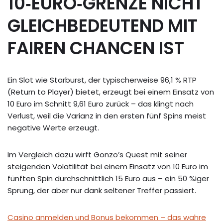
10‑EURO‑GRENZE NICHT
GLEICHBEDEUTEND MIT
FAIREN CHANCEN IST
Ein Slot wie Starburst, der typischerweise 96,1 % RTP
(Return to Player) bietet, erzeugt bei einem Einsatz von
10 Euro im Schnitt 9,61 Euro zurück – das klingt nach
Verlust, weil die Varianz in den ersten fünf Spins meist
negative Werte erzeugt.
Im Vergleich dazu wirft Gonzo’s Quest mit seiner
steigenden Volatilität bei einem Einsatz von 10 Euro im
fünften Spin durchschnittlich 15 Euro aus – ein 50 %iger
Sprung, der aber nur dank seltener Treffer passiert.
Casino anmelden und Bonus bekommen – das wahre