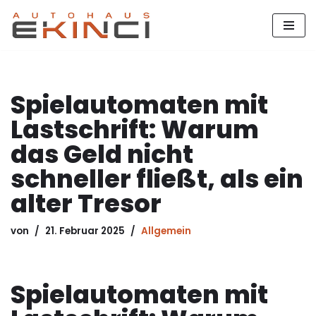
Zum
Inhalt
springen
Spielautomaten mit
Lastschrift: Warum
das Geld nicht
schneller fließt, als ein
alter Tresor
von
21. Februar 2025
Allgemein
Spielautomaten mit