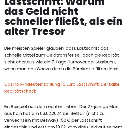
Lastschrift: Warum
das Geld nicht
schneller fließt, als ein
alter Tresor
Die meisten Spieler glauben, dass Lastschrift das
schnelle Mittel zum Geldtransfer sei, doch die Realität
sieht eher aus wie ein 7‑Tage‑Turnover bei Starburst,
wenn man das Ganze durch die Bürokratie filtern lässt.
Casino Mindesteinzahlung 15 Euro Lastschrift: Der kalte
Realitätscheck
Ein Beispiel aus dem echten Leben: Der 27‑jährige Max
aus Köln hat am 03.02.2024 bei Betfair (nicht zu
verwechseln mit Betway) 150 € per Lastschrift
eingezahlt, und erst am 10.02. kam das Geld auf seinem