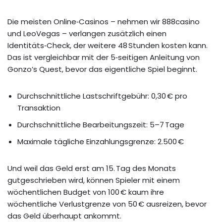
Die meisten Online‑Casinos – nehmen wir 888casino
und LeoVegas – verlangen zusätzlich einen
Identitäts‑Check, der weitere 48 Stunden kosten kann.
Das ist vergleichbar mit der 5‑seitigen Anleitung von
Gonzo’s Quest, bevor das eigentliche Spiel beginnt.
Durchschnittliche Lastschriftgebühr: 0,30 € pro
Transaktion
Durchschnittliche Bearbeitungszeit: 5–7 Tage
Maximale tägliche Einzahlungsgrenze: 2.500 €
Und weil das Geld erst am 15. Tag des Monats
gutgeschrieben wird, können Spieler mit einem
wöchentlichen Budget von 100 € kaum ihre
wöchentliche Verlustgrenze von 50 € ausreizen, bevor
das Geld überhaupt ankommt.