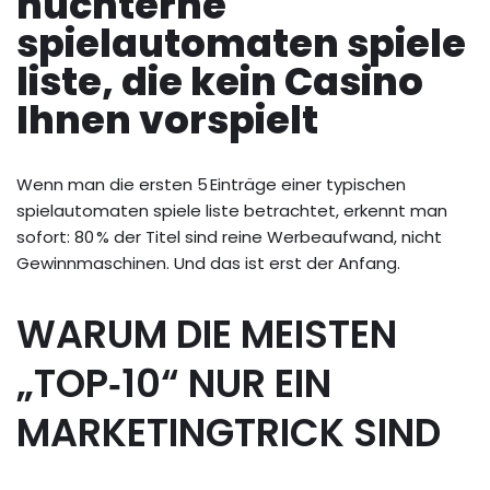
nüchterne
spielautomaten spiele
liste, die kein Casino
Ihnen vorspielt
Wenn man die ersten 5 Einträge einer typischen
spielautomaten spiele liste betrachtet, erkennt man
sofort: 80 % der Titel sind reine Werbeaufwand, nicht
Gewinnmaschinen. Und das ist erst der Anfang.
WARUM DIE MEISTEN
„TOP‑10“ NUR EIN
MARKETINGTRICK SIND