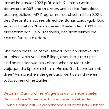
Einmal im Januar 2023 prüfte ich 12 Online‑Casinos,
darunter Bet365 und Mr Green, und stellte fest, dass
das angebliche „VIP‑Programm“ durchschnittlich 0,02 %
des Gesamtumsatzes als echter Bonus zurückgab. Das
entspricht etwa 2 Euro für einen Spieler, der 10.000 Euro
eingezahlt hat – ein Trostpreis, der nicht einmal die
Kosten für ein Taxi deckt.
Und dann diese 3‑Sterne‑Bewertung von Playtika, die
auf einer Skala von 1 bis 5 liegt, aber ihre „Free Spins“
sind so nutzlos wie ein Zahnstocher im Kiosk. Sie
verjagen die Spieler nicht mit Gratis‑Geld, sondern mit
„free“ Versprechen, die genauso wertlos sind wie ein
Lottoschein ohne Zahlen.
Betunlim Casino ohne Wager Bonus für neue Spieler –
Der trostlose Schein der kostenlosen Spielgelder
Online Casino mit Gewinnchance: Der kalte Kalkül hinter