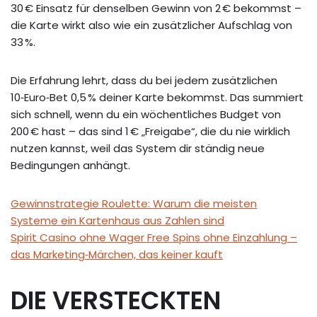
30 € Einsatz für denselben Gewinn von 2 € bekommst –
die Karte wirkt also wie ein zusätzlicher Aufschlag von
33 %.
Die Erfahrung lehrt, dass du bei jedem zusätzlichen
10‑Euro‑Bet 0,5 % deiner Karte bekommst. Das summiert
sich schnell, wenn du ein wöchentliches Budget von
200 € hast – das sind 1 € „Freigabe“, die du nie wirklich
nutzen kannst, weil das System dir ständig neue
Bedingungen anhängt.
Gewinnstrategie Roulette: Warum die meisten
Systeme ein Kartenhaus aus Zahlen sind
Spirit Casino ohne Wager Free Spins ohne Einzahlung –
das Marketing‑Märchen, das keiner kauft
DIE VERSTECKTEN