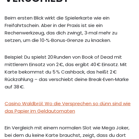
Beim ersten Blick wirkt die Spielerkarte wie ein
Freifahrtschein. Aber in der Praxis ist sie ein
Rechenwerkzeug, das dich zwingt, 3‑mal mehr zu
setzen, um die 10‑%‑Bonus‑Grenze zu knacken.
Beispiel: Du spielst 20 Runden von Book of Dead mit
mittlerem Einsatz von 2 €, das ergibt 40 € Einsatz. Mit
Karte bekommst du 5 % Cashback, das heißt 2 €
Rückzahlung – das verschiebt deine Break‑Even‑Marke
auf 38 €.
Casino Waldbröl: Wo die Versprechen so dünn sind wie
das Papier im Geldautomaten
Ein Vergleich mit einem normalen Slot wie Mega Joker,
bei dem du keine Karte brauchst, zeigt, dass du dort