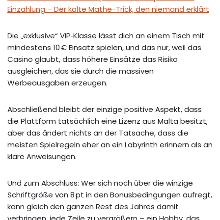
Einzahlung – Der kalte Mathe-Trick, den niemand erklärt
Die „exklusive“ VIP‑Klasse lässt dich an einem Tisch mit
mindestens 10 € Einsatz spielen, und das nur, weil das
Casino glaubt, dass höhere Einsätze das Risiko
ausgleichen, das sie durch die massiven
Werbeausgaben erzeugen.
Abschließend bleibt der einzige positive Aspekt, dass
die Plattform tatsächlich eine Lizenz aus Malta besitzt,
aber das ändert nichts an der Tatsache, dass die
meisten Spielregeln eher an ein Labyrinth erinnern als an
klare Anweisungen.
Und zum Abschluss: Wer sich noch über die winzige
Schriftgröße von 8 pt in den Bonusbedingungen aufregt,
kann gleich den ganzen Rest des Jahres damit
verbringen, jede Zeile zu vergrößern – ein Hobby, das