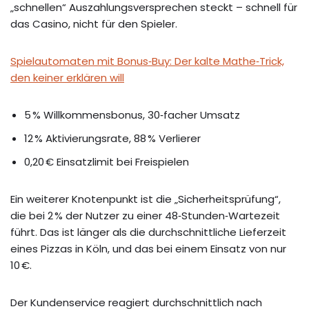
„schnellen“ Auszahlungsversprechen steckt – schnell für
das Casino, nicht für den Spieler.
Spielautomaten mit Bonus‑Buy: Der kalte Mathe‑Trick,
den keiner erklären will
5 % Willkommensbonus, 30‑facher Umsatz
12 % Aktivierungsrate, 88 % Verlierer
0,20 € Einsatzlimit bei Freispielen
Ein weiterer Knotenpunkt ist die „Sicherheitsprüfung“,
die bei 2 % der Nutzer zu einer 48‑Stunden‑Wartezeit
führt. Das ist länger als die durchschnittliche Lieferzeit
eines Pizzas in Köln, und das bei einem Einsatz von nur
10 €.
Der Kundenservice reagiert durchschnittlich nach