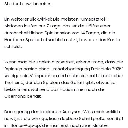
Studentenwohnheims.
Ein weiterer Blickwinkel: Die meisten “Umsatzfrei”-
Aktionen laufen nur 7 Tage, das ist die Hälfte einer
durchschnittlichen Spielsession von 14 Tagen, die ein
Hardcore‑Spieler tatsächlich nutzt, bevor er das Konto
schließt.
Wenn man die Zahlen auswertet, erkennt man, dass die
“spinsup casino ohne Umsatzbedingung Freispiele 2026”
weniger ein Versprechen und mehr ein mathematischer
Trick sind, der den Spielern das Gefühl gibt, etwas zu
bekommen, während das Haus immer noch die
Oberhand behält.
Doch genug der trockenen Analysen. Was mich wirklich
nervt, ist die winzige, kaum lesbare Schriftgröße von 9 pt
im Bonus‑Pop‑up, die man erst nach zwei Minuten