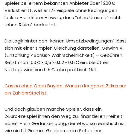
Spieler bei einem bekannten Anbieter über 1 200 €
Verlust erlitt, weil er 12 Freispiele ohne Bedingungen
lockte – ein klarer Hinweis, dass “ohne Umsatz” nicht
“ohne Risiko” bedeutet.
Die Logik hinter den “keinen Umsatzbedingungen” lässt
sich mit einer simplen Gleichung darstellen: Gewinn =
(Einzahlung × Bonus × Wahrscheinlichkeit) – Gebühren.
Setzt man 100 € × 0,5 × 0,02 – 0,5 € ein, bleibt ein
Nettogewinn von 0,5 €, also praktisch Null.
Casino ohne Oasis Bayern: Warum der ganze Zirkus nur
ein Zahlenrätsel ist
Und doch glauben manche Spieler, dass ein
2‑Euro‑Freispiel ihnen den Weg zur finanziellen Freiheit
ebnet – ein Gedankengang, der etwa so realistisch ist
wie ein 0,1‑Gramm‑Goldbarren im Safe eines