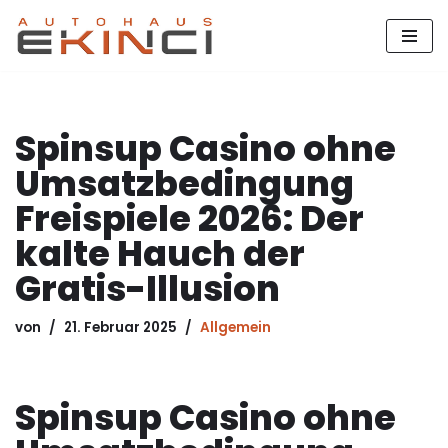
Zum
Inhalt
springen
Spinsup Casino ohne
Umsatzbedingung
Freispiele 2026: Der
kalte Hauch der
Gratis-Illusion
von
21. Februar 2025
Allgemein
Spinsup Casino ohne