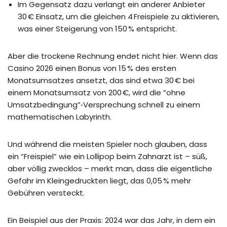
Im Gegensatz dazu verlangt ein anderer Anbieter
30 € Einsatz, um die gleichen 4 Freispiele zu aktivieren,
was einer Steigerung von 150 % entspricht.
Aber die trockene Rechnung endet nicht hier. Wenn das
Casino 2026 einen Bonus von 15 % des ersten
Monatsumsatzes ansetzt, das sind etwa 30 € bei
einem Monatsumsatz von 200 €, wird die “ohne
Umsatzbedingung”‑Versprechung schnell zu einem
mathematischen Labyrinth.
Und während die meisten Spieler noch glauben, dass
ein “Freispiel” wie ein Lollipop beim Zahnarzt ist – süß,
aber völlig zwecklos – merkt man, dass die eigentliche
Gefahr im Kleingedruckten liegt, das 0,05 % mehr
Gebühren versteckt.
Ein Beispiel aus der Praxis: 2024 war das Jahr, in dem ein