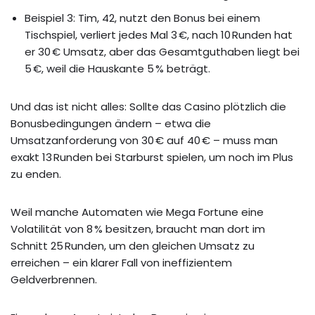
Beispiel 3: Tim, 42, nutzt den Bonus bei einem
Tischspiel, verliert jedes Mal 3 €, nach 10 Runden hat
er 30 € Umsatz, aber das Gesamtguthaben liegt bei
5 €, weil die Hauskante 5 % beträgt.
Und das ist nicht alles: Sollte das Casino plötzlich die
Bonusbedingungen ändern – etwa die
Umsatzanforderung von 30 € auf 40 € – muss man
exakt 13 Runden bei Starburst spielen, um noch im Plus
zu enden.
Weil manche Automaten wie Mega Fortune eine
Volatilität von 8 % besitzen, braucht man dort im
Schnitt 25 Runden, um den gleichen Umsatz zu
erreichen – ein klarer Fall von ineffizientem
Geldverbrennen.