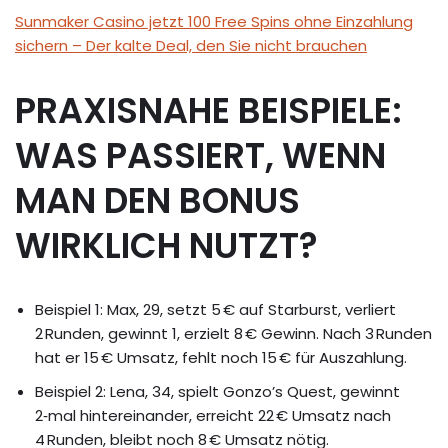
Sunmaker Casino jetzt 100 Free Spins ohne Einzahlung
sichern – Der kalte Deal, den Sie nicht brauchen
PRAXISNAHE BEISPIELE:
WAS PASSIERT, WENN
MAN DEN BONUS
WIRKLICH NUTZT?
Beispiel 1: Max, 29, setzt 5 € auf Starburst, verliert
2 Runden, gewinnt 1, erzielt 8 € Gewinn. Nach 3 Runden
hat er 15 € Umsatz, fehlt noch 15 € für Auszahlung.
Beispiel 2: Lena, 34, spielt Gonzo’s Quest, gewinnt
2‑mal hintereinander, erreicht 22 € Umsatz nach
4 Runden, bleibt noch 8 € Umsatz nötig.