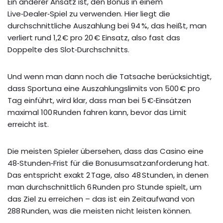
Ein anderer Ansatz ist, den Bonus in einem
Live‑Dealer‑Spiel zu verwenden. Hier liegt die
durchschnittliche Auszahlung bei 94 %, das heißt, man
verliert rund 1,2 € pro 20 € Einsatz, also fast das
Doppelte des Slot‑Durchschnitts.
Und wenn man dann noch die Tatsache berücksichtigt,
dass Sportuna eine Auszahlungslimits von 500 € pro
Tag einführt, wird klar, dass man bei 5 €‑Einsätzen
maximal 100 Runden fahren kann, bevor das Limit
erreicht ist.
Die meisten Spieler übersehen, dass das Casino eine
48‑Stunden‑Frist für die Bonusumsatzanforderung hat.
Das entspricht exakt 2 Tage, also 48 Stunden, in denen
man durchschnittlich 6 Runden pro Stunde spielt, um
das Ziel zu erreichen – das ist ein Zeitaufwand von
288 Runden, was die meisten nicht leisten können.