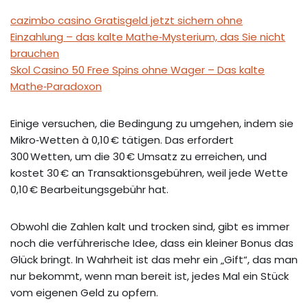
cazimbo casino Gratisgeld jetzt sichern ohne
Einzahlung – das kalte Mathe‑Mysterium, das Sie nicht
brauchen
Skol Casino 50 Free Spins ohne Wager – Das kalte
Mathe‑Paradoxon
Einige versuchen, die Bedingung zu umgehen, indem sie
Mikro‑Wetten à 0,10 € tätigen. Das erfordert
300 Wetten, um die 30 € Umsatz zu erreichen, und
kostet 30 € an Transaktionsgebühren, weil jede Wette
0,10 € Bearbeitungsgebühr hat.
Obwohl die Zahlen kalt und trocken sind, gibt es immer
noch die verführerische Idee, dass ein kleiner Bonus das
Glück bringt. In Wahrheit ist das mehr ein „Gift“, das man
nur bekommt, wenn man bereit ist, jedes Mal ein Stück
vom eigenen Geld zu opfern.