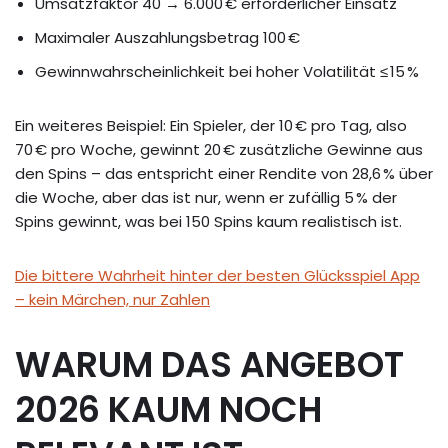
Umsatzfaktor 40 → 6.000 € erforderlicher Einsatz
Maximaler Auszahlungsbetrag 100 €
Gewinnwahrscheinlichkeit bei hoher Volatilität ≤ 15 %
Ein weiteres Beispiel: Ein Spieler, der 10 € pro Tag, also
70 € pro Woche, gewinnt 20 € zusätzliche Gewinne aus
den Spins – das entspricht einer Rendite von 28,6 % über
die Woche, aber das ist nur, wenn er zufällig 5 % der
Spins gewinnt, was bei 150 Spins kaum realistisch ist.
Die bittere Wahrheit hinter der besten Glücksspiel App
– kein Märchen, nur Zahlen
WARUM DAS ANGEBOT
2026 KAUM NOCH